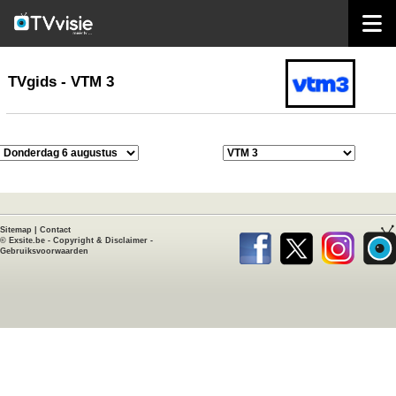
home
TVgids
TVgids - VTM 3
Sitemap
|
Contact
©
Exsite.be
-
Copyright & Disclaimer
-
Gebruiksvoorwaarden