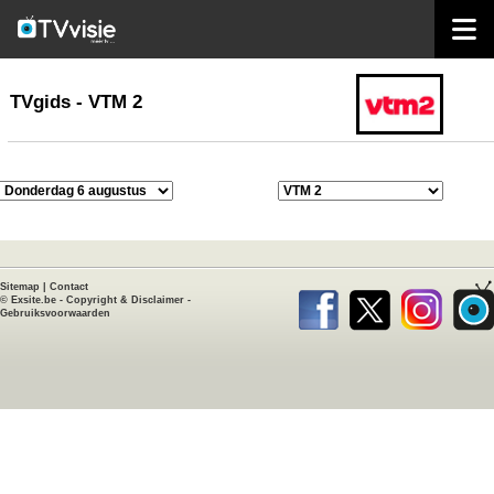
home
TVgids
TVgids - VTM 2
Sitemap
|
Contact
©
Exsite.be
-
Copyright & Disclaimer
-
Gebruiksvoorwaarden