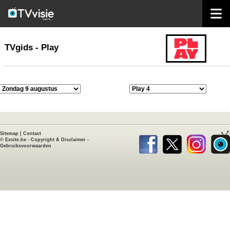
home
TVgids
TVgids - Play
Sitemap
|
Contact
©
Exsite.be
-
Copyright & Disclaimer
-
Gebruiksvoorwaarden