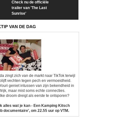
Check nu de officiële
Neem samen met VTM
Goedele Lieken
trailer van 'The Last
een kijkje op 'Kamping
taboes in inter
Sunrise'
Kitsch'
'A-typisch'
KTIP VAN DE DAG
da zingt zich van de markt naar TikTok terwijl
blijft vechten tegen pech en vermoeidheid.
Youri geniet intussen van zijn bekendheid in
trijk, maar mist soms echte connecties.
ke droom dreigt als eerste te ontsporen?
k alles wat je kan - Een Kamping Kitsch
b documentaire', om 22.55 uur op VTM.