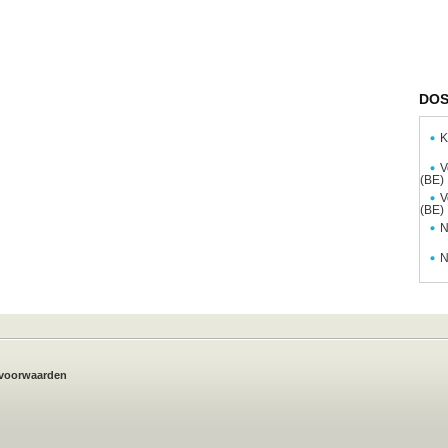
DOS
K
V
(BE)
V
(BE)
N
N
voorwaarden