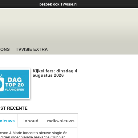
bezoek ook TVvisie.nl
 ONS
TVVISIE EXTRA
Kijkcijfers: dinsdag 4
augustus 2026
ST RECENTE
-nieuws
inhoud
radio-nieuws
son & Marie lanceren nieuwe single én
digen gloednieuwe reeks 'De Club van