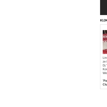
KIJ
Lin
ze 
Dj 
Kor
Wel
'Pa
Clu