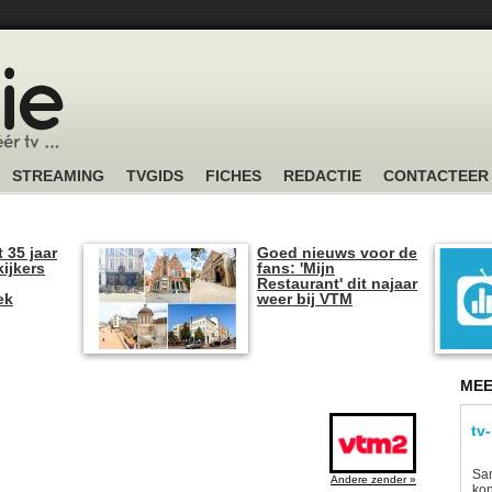
STREAMING
TVGIDS
FICHES
REDACTIE
CONTACTEER
t 35 jaar
Goed nieuws voor de
kijkers
fans: 'Mijn
Restaurant' dit najaar
ek
weer bij VTM
MEE
tv
Sam
Andere zender »
kon