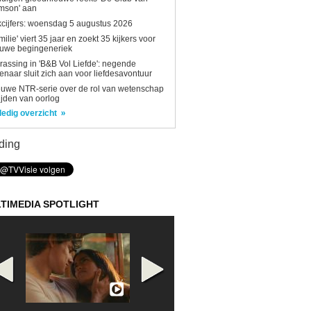
mson' aan
kcijfers: woensdag 5 augustus 2026
milie' viert 35 jaar en zoekt 35 kijkers voor
euwe begingeneriek
rassing in 'B&B Vol Liefde': negende
enaar sluit zich aan voor liefdesavontuur
uwe NTR-serie over de rol van wetenschap
tijden van oorlog
ledig overzicht
ding
TIMEDIA SPOTLIGHT