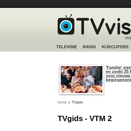
TELEVISIE
RADIO
KIJKCIJFERS
'Familie' vier
en zoekt 35 
voor nieuwe
begingeneri
home
TVgids
TVgids - VTM 2