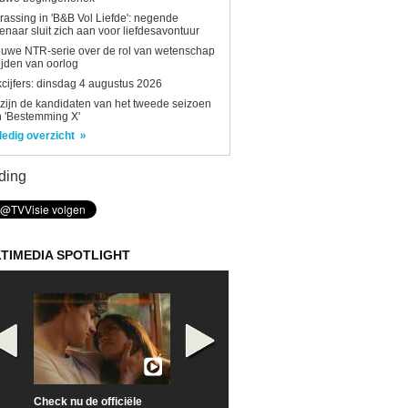
rassing in 'B&B Vol Liefde': negende
enaar sluit zich aan voor liefdesavontuur
uwe NTR-serie over de rol van wetenschap
tijden van oorlog
kcijfers: dinsdag 4 augustus 2026
 zijn de kandidaten van het tweede seizoen
 'Bestemming X'
ledig overzicht
ding
TIMEDIA SPOTLIGHT
Check nu de officiële
Neem samen met VTM
Goedele Lieken