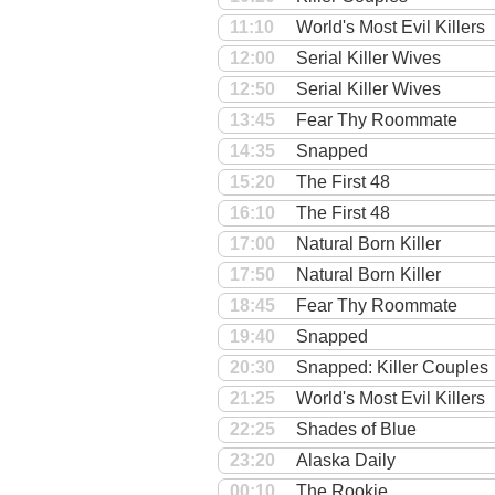
11:10
World's Most Evil Killers
12:00
Serial Killer Wives
12:50
Serial Killer Wives
13:45
Fear Thy Roommate
14:35
Snapped
15:20
The First 48
16:10
The First 48
17:00
Natural Born Killer
17:50
Natural Born Killer
18:45
Fear Thy Roommate
19:40
Snapped
20:30
Snapped: Killer Couples
21:25
World's Most Evil Killers
22:25
Shades of Blue
23:20
Alaska Daily
00:10
The Rookie