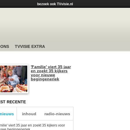
bezoek ook TVvisie.nl
 ONS
TVVISIE EXTRA
'Familie' viert 35 jaar
en zoekt 35 kijkers
voor nieuwe
begingeneriek
ST RECENTE
-nieuws
inhoud
radio-nieuws
milie' viert 35 jaar en zoekt 35 kijkers voor
euwe begingeneriek