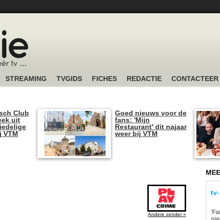
STREAMING
TVGIDS
FICHES
REDACTIE
CONTACTEER
sch Club
Goed nieuws voor de
ek uit
fans: 'Mijn
iedelige
Restaurant' dit najaar
ij VTM
weer bij VTM
MEE
tv
'Fa
Andere zender »
ni