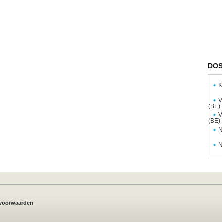
DOS
K
V
(BE)
V
(BE)
N
N
voorwaarden