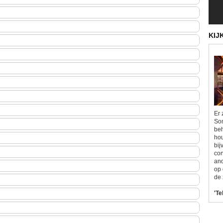
KIJ
Er 
Som
beh
hou
bij
con
and
op 
de 
'Te