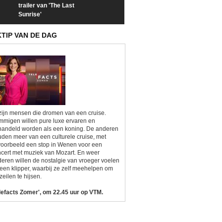
trailer van 'The Last
een kijkje op 'Kamping
taboes in inter
Sunrise'
Kitsch'
'A-typisch'
KTIP VAN DE DAG
zijn mensen die dromen van een cruise.
migen willen pure luxe ervaren en
andeld worden als een koning. De anderen
den meer van een culturele cruise, met
voorbeeld een stop in Wenen voor een
cert met muziek van Mozart. En weer
eren willen de nostalgie van vroeger voelen
een klipper, waarbij ze zelf meehelpen om
zeilen te hijsen.
lefacts Zomer', om 22.45 uur op VTM.