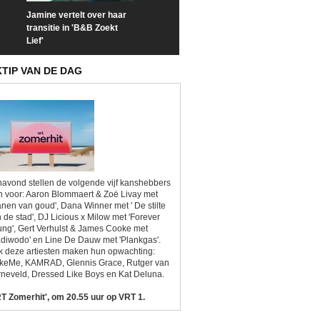
Jamine vertelt over haar
Prime Video deelt officiële
Check nu de offi
transitie in 'B&B Zoekt
trailer van 'L*VE KLEINE'
trailer van 'The
Lief'
Sunrise'
KTIP VAN DE DAG
avond stellen de volgende vijf kanshebbers
h voor: Aaron Blommaert & Zoë Livay met
anen van goud', Dana Winner met ' De stilte
 de stad', DJ Licious x Milow met 'Forever
ng', Gert Verhulst & James Cooke met
diwodo' en Line De Dauw met 'Plankgas'.
 deze artiesten maken hun opwachting:
ikeMe, KAMRAD, Glennis Grace, Rutger van
neveld, Dressed Like Boys en Kat Deluna.
T Zomerhit', om 20.55 uur op VRT 1.