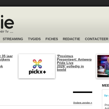
STREAMING
TVGIDS
FICHES
REDACTIE
CONTACTEER
t 35 jaar
'Proximus
kijkers
Presenteert: Antwerp
Pride Live
ek
2026' volledig in
beeld
MEE
tv
Andere zender »
Pro
Ant