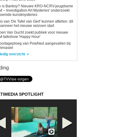
e is Banksy? Nieuwe KRO-NCRV-jeugdserie
AM – Investigation Art Mysteries' onderzoekt
roemde kunstmysteries
s van 'De Tafel van Gert' kunnen aftellen: dit
wanneer het nieuwe seizoen start
en Van Gucht zoekt publiek voor nieuwe
-talkshow 'Happy Hour'
portageploeg van PowNed aangevallen bij
renasiel
ledig overzicht
ding
TIMEDIA SPOTLIGHT