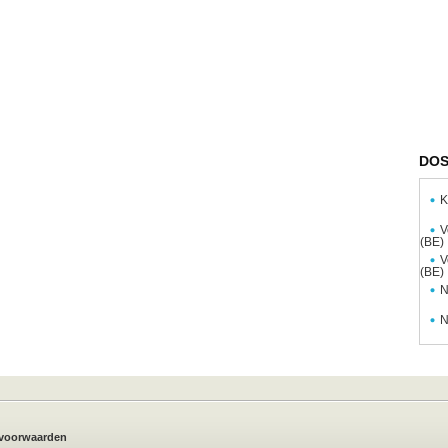
DOS
K
V
(BE)
V
(BE)
N
N
voorwaarden