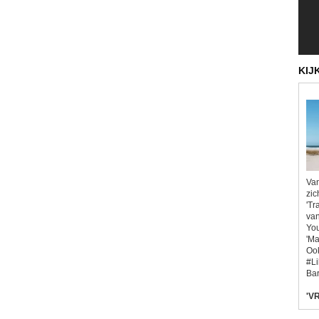
KIJ
Van
zic
'Tr
van
You
'Ma
Ook
#L
Bar
'VR