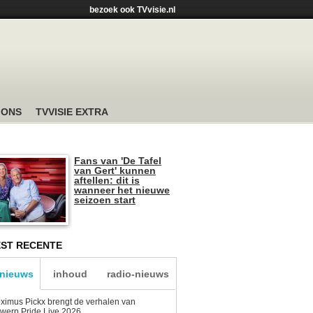
bezoek ook TVvisie.nl
 ONS
TVVISIE EXTRA
Fans van 'De Tafel
van Gert' kunnen
aftellen: dit is
wanneer het nieuwe
seizoen start
ST RECENTE
-nieuws
inhoud
radio-nieuws
ximus Pickx brengt de verhalen van
werp Pride Live 2026