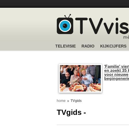
TELEVISIE
RADIO
KIJKCIJFERS
'Familie' vier
en zoekt 35 
voor nieuwe
begingeneri
home
TVgids
TVgids -