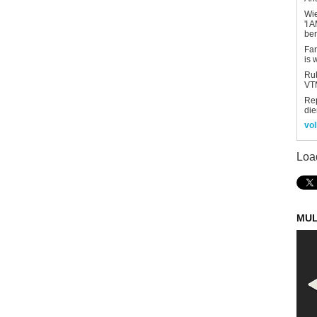
Wi
'I 
be
Fan
is 
Rub
VTM
Re
die
vol
Loa
MUL