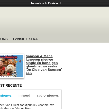
bezoek ook TVvisie.nl
 ONS
TVVISIE EXTRA
Samson & Marie
lanceren nieuwe
single én kondigen
gloednieuwe reeks
'De Club van Samson'
aan
ST RECENTE
-nieuws
inhoud
radio-nieuws
en Van Gucht zoekt publiek voor nieuwe
-talkshow 'Happy Hour'