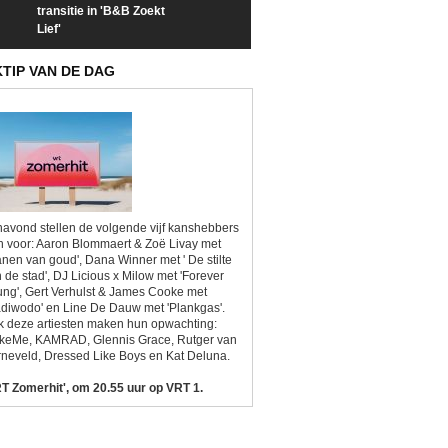
transitie in 'B&B Zoekt
trailer van 'L*VE KLEINE'
trailer van 'The
Lief'
Sunrise'
KTIP VAN DE DAG
avond stellen de volgende vijf kanshebbers
h voor: Aaron Blommaert & Zoë Livay met
anen van goud', Dana Winner met ' De stilte
 de stad', DJ Licious x Milow met 'Forever
ng', Gert Verhulst & James Cooke met
diwodo' en Line De Dauw met 'Plankgas'.
 deze artiesten maken hun opwachting:
ikeMe, KAMRAD, Glennis Grace, Rutger van
neveld, Dressed Like Boys en Kat Deluna.
T Zomerhit', om 20.55 uur op VRT 1.