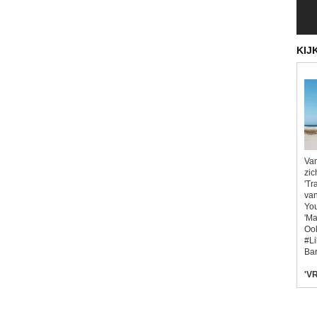
KIJ
Van
zic
'Tr
van
You
'Ma
Ook
#L
Bar
'VR