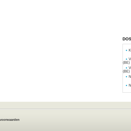
DOS
K
V
(BE)
V
(BE)
N
N
voorwaarden