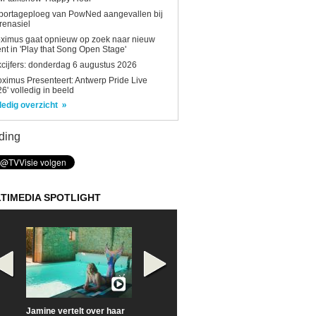
portageploeg van PowNed aangevallen bij
renasiel
ximus gaat opnieuw op zoek naar nieuw
ent in 'Play that Song Open Stage'
kcijfers: donderdag 6 augustus 2026
oximus Presenteert: Antwerp Pride Live
6' volledig in beeld
ledig overzicht
ding
TIMEDIA SPOTLIGHT
Jamine vertelt over haar
Prime Video deelt officiële
Check nu de offi