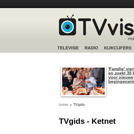
TELEVISIE
RADIO
KIJKCIJFERS
'Familie' vier
en zoekt 35 
voor nieuwe
begingeneri
home
TVgids
TVgids - Ketnet