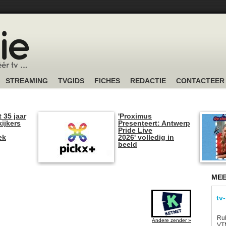
STREAMING
TVGIDS
FICHES
REDACTIE
CONTACTEER
t 35 jaar
'Proximus
kijkers
Presenteert: Antwerp
Pride Live
ek
2026' volledig in
beeld
MEE
tv
Rub
Andere zender »
VTM