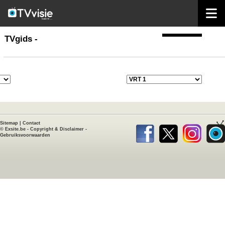
home
TVgids
TVgids -
Sitemap
|
Contact
©
Exsite.be
-
Copyright & Disclaimer
-
Gebruiksvoorwaarden