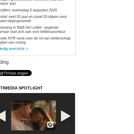
mson' aan
kcijfers: woensdag 5 augustus 2026
milie' viert 35 jaar en zoekt 35 kijkers voor
euwe begingeneriek
rassing in 'B&B Vol Liefde': negende
enaar sluit zich aan voor liefdesavontuur
uwe NTR-serie over de rol van wetenschap
tijden van oorlog
ledig overzicht
ding
TIMEDIA SPOTLIGHT