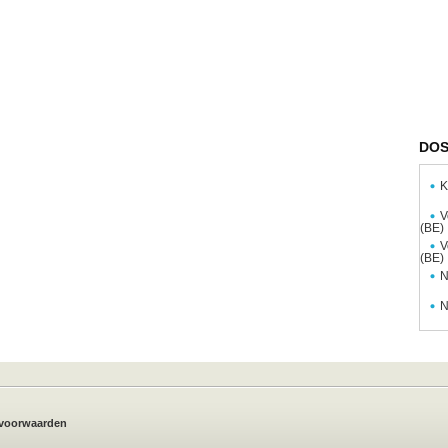
DOS
K
V
(BE)
V
(BE)
N
N
voorwaarden