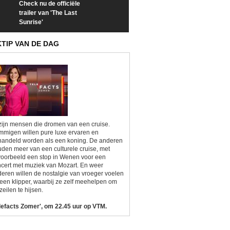
Check nu de officiële
Neem samen met VTM
Goedele Lieken
trailer van 'The Last
een kijkje op 'Kamping
taboes in inter
Sunrise'
Kitsch'
'A-typisch'
KTIP VAN DE DAG
zijn mensen die dromen van een cruise.
migen willen pure luxe ervaren en
andeld worden als een koning. De anderen
den meer van een culturele cruise, met
voorbeeld een stop in Wenen voor een
cert met muziek van Mozart. En weer
eren willen de nostalgie van vroeger voelen
een klipper, waarbij ze zelf meehelpen om
zeilen te hijsen.
lefacts Zomer', om 22.45 uur op VTM.