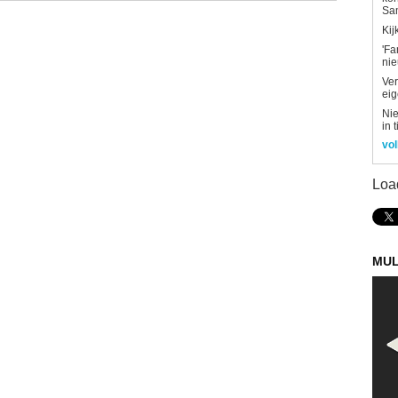
Sa
Kij
'Fa
ni
Ver
eig
Nie
in 
vol
Loa
MUL