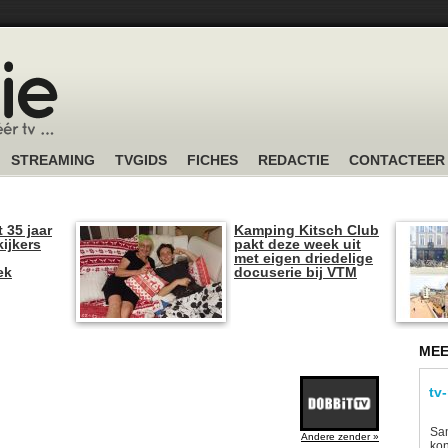
STREAMING
TVGIDS
FICHES
REDACTIE
CONTACTEER
t 35 jaar
Kamping Kitsch Club
kijkers
pakt deze week uit
met eigen driedelige
ek
docuserie bij VTM
MEE
tv
Sam
Andere zender »
kon