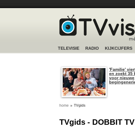
TELEVISIE
RADIO
KIJKCIJFERS
'Familie' vier
en zoekt 35 
voor nieuwe
begingeneri
home
TVgids
TVgids - DOBBIT TV