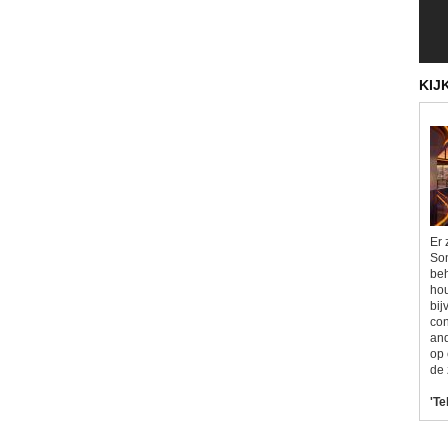
KIJ
Er 
Som
beh
hou
bij
con
and
op 
de 
'Te