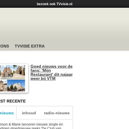
bezoek ook TVvisie.nl
 ONS
TVVISIE EXTRA
Goed nieuws voor de
fans: 'Mijn
Restaurant' dit najaar
weer bij VTM
ST RECENTE
-nieuws
inhoud
radio-nieuws
son & Marie lanceren nieuwe single én
digen gloednieuwe reeks 'De Club van