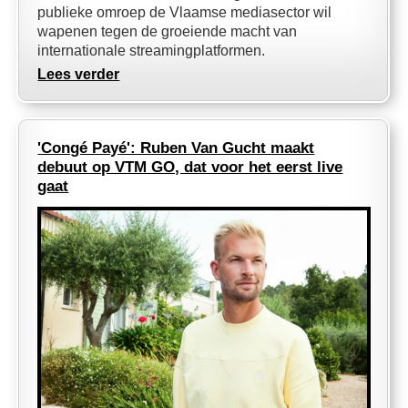
publieke omroep de Vlaamse mediasector wil
wapenen tegen de groeiende macht van
internationale streamingplatformen.
Lees verder
'Congé Payé': Ruben Van Gucht maakt
debuut op VTM GO, dat voor het eerst live
gaat