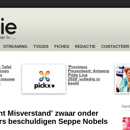
STREAMING
TVGIDS
FICHES
REDACTIE
CONTACTEER
 Tafel
'Proximus
unnen
Presenteert: Antwerp
is
Pride Live
 nieuwe
2026' volledig in
t
beeld
Aanb
ant Misverstand' zwaar onder
rs beschuldigen Seppe Nobels