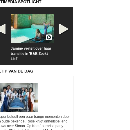
TIMEDIA SPOTLIGHT
Jamine vertelt over haar
Prime Video deelt officiële
Check nu de offi
transitie in 'B&B Zoekt
trailer van 'L*VE KLEINE'
trailer van 'The
Lief'
Sunrise'
KTIP VAN DE DAG
sper beleeft een paar bange momenten door
 oude bekende. Rose krijgt onheilspellend
uws over Simon. Op Kees' surprise party