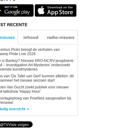
ST RECENTE
-nieuws
inhoud
radio-nieuws
ximus Pickx brengt de verhalen van
werp Pride Live 2026
e is Banksy? Nieuwe KRO-NCRV-jeugdserie
AM – Investigation Art Mysteries' onderzoekt
roemde kunstmysteries
s van 'De Tafel van Gert' kunnen aftellen: dit
wanneer het nieuwe seizoen start
en Van Gucht zoekt publiek voor nieuwe
-talkshow 'Happy Hour'
portageploeg van PowNed aangevallen bij
renasiel
ledig overzicht