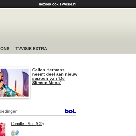
bezoek ook TVvisie.nl
 ONS
TVVISIE EXTRA
Celien Hermans
neemt deel aan nieuw
seizoen van 'De
Slimste Mens'
iedingen
Camille - Sos (CD)