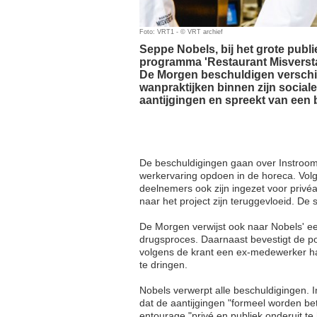
Foto: VRT1 - © VRT archief
Seppe Nobels, bij het grote publi
programma 'Restaurant Misversta
De Morgen beschuldigen versch
wanpraktijken binnen zijn sociale
aantijgingen en spreekt van ee
De beschuldigingen gaan over Instroom
werkervaring opdoen in de horeca. V
deelnemers ook zijn ingezet voor privéa
naar het project zijn teruggevloeid. D
De Morgen verwijst ook naar Nobels' ee
drugsproces. Daarnaast bevestigt de po
volgens de krant een ex-medewerker 
te dringen.
Nobels verwerpt alle beschuldigingen. I
dat de aantijgingen "formeel worden be
entourage "privé en publiek onderuit te 