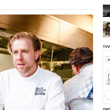
TVV
ONZ