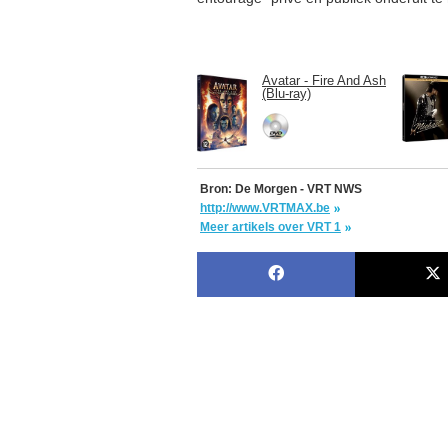
Avatar - Fire And Ash
(Blu-ray)
Bron: De Morgen - VRT NWS
http://www.VRTMAX.be
Meer artikels over VRT 1