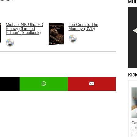
MUL
Michael (4K Ultra HD
Lee Cronin's The
Blu-ray) (Limited
Mummy (DVD)
Edition) (Steelbook)
KIJ
Ca
een
nie