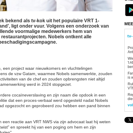
ek bekend als tv-kok uit het populaire VRT 1-
MEE
nd', ligt onder vuur. Volgens een onderzoek van
illende voormalige medewerkers hem van
tv
 restaurantprojecten. Nobels ontkent alle
n beschadigingscampagne.
Pro
Ant
Wi
'I 
be
, een project waar nieuwkomers en vluchtelingen
Fan
olgens de vzw Gatam, waarmee Nobels samenwerkte, zouden
is 
ctiviteiten van de chef en zouden opbrengsten niet altijd
Rub
e samenwerking werd in 2024 stopgezet.
VTM
Re
rdere cocaïneverslaving en zijn naam die opdook in een
die
litie dat een proces-verbaal werd opgesteld nadat Nobels
vol
had opgezocht en geprobeerd zou hebben een pand binnen
n een reactie aan VRT NWS via zijn advocaat laat hij weten
twist" en spreekt hij van een poging om hem en zijn
halen".