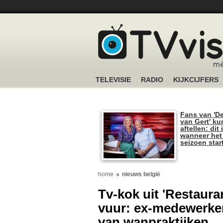
TELEVISIE
RADIO
KIJKCIJFERS
Fans van 'De
van Gert' k
aftellen: dit 
wanneer het
seizoen star
home
nieuws belgië
Tv-kok uit 'Restaur
vuur: ex-medewerke
van wanpraktijken