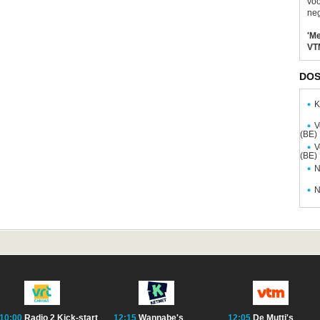
voo
neg
'M
VT
DOS
K
V
(BE)
V
(BE)
N
N
10:00
Radio 2 Kick-start
12:15
Wannabe's
12:05
De Mutti's