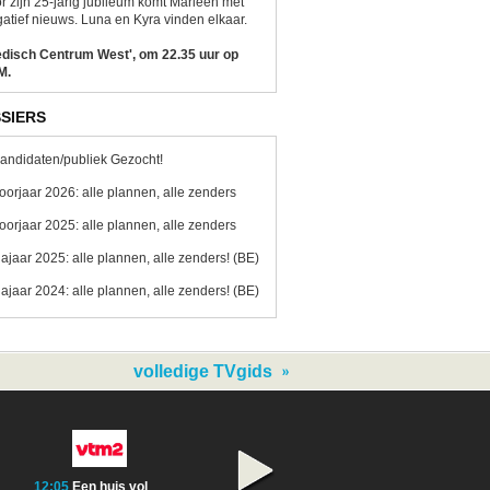
r zijn 25-jarig jubileum komt Marleen met
atief nieuws. Luna en Kyra vinden elkaar.
edisch Centrum West', om 22.35 uur op
M.
SIERS
andidaten/publiek Gezocht!
oorjaar 2026: alle plannen, alle zenders
oorjaar 2025: alle plannen, alle zenders
ajaar 2025: alle plannen, alle zenders! (BE)
ajaar 2024: alle plannen, alle zenders! (BE)
volledige TVgids
12:05
Een huis vol
05:05
Geen uitzending
10:00
Geen uitze