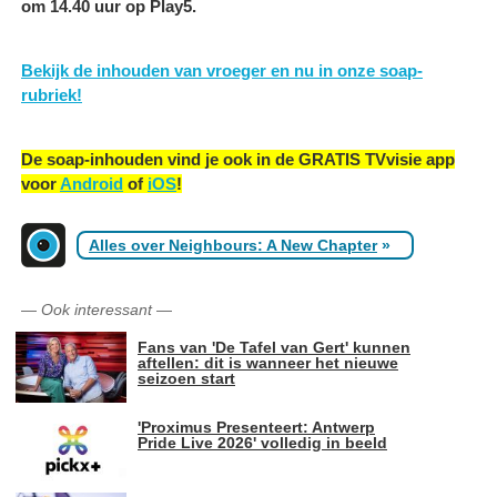
om 14.40 uur op Play5.
Bekijk de inhouden van vroeger en nu in onze soap-
rubriek!
De soap-inhouden vind je ook in de GRATIS TVvisie app
voor
Android
of
iOS
!
Alles over Neighbours: A New Chapter
»
—
Ook interessant
—
Fans van 'De Tafel van Gert' kunnen
aftellen: dit is wanneer het nieuwe
seizoen start
'Proximus Presenteert: Antwerp
Pride Live 2026' volledig in beeld