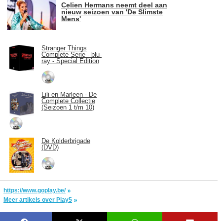
Celien Hermans neemt deel aan
nieuw seizoen van 'De Slimste
Mens'
Stranger Things
Complete Serie - blu-
ray - Special Edition
Lili en Marleen - De
Complete Collectie
(Seizoen 1 t/m 10)
De Kolderbrigade
(DVD)
https://www.goplay.be/
Meer artikels over Play5