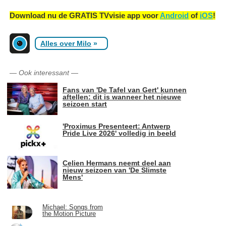
Download nu de GRATIS TVvisie app voor
Android
of
iOS
!
Alles over Milo
»
—
Ook interessant
—
Fans van 'De Tafel van Gert' kunnen
aftellen: dit is wanneer het nieuwe
seizoen start
'Proximus Presenteert: Antwerp
Pride Live 2026' volledig in beeld
Celien Hermans neemt deel aan
nieuw seizoen van 'De Slimste
Mens'
Michael: Songs from
the Motion Picture