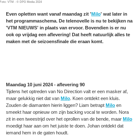
Foto: VTM - © DPG Media 2024
Even opletten want vanaf maandag zit '
Milo
' wat later in
het programmaschema. De telenovelle is nu te bekijken na
'VTM NIEUWS' in plaats van ervoor. Bovendien is er nu
ook op vrijdag een aflevering! Dat heeft natuurlijk alles te
maken met de seizoensfinale die eraan komt.
Maandag 10 juni 2024 - aflevering 90
Tijdens het optreden van No Direction valt er een masker af,
maar gelukkig niet dat van
Milo
. Koen ontdekt een kluis.
Zouden de diamanten hierin liggen? Liam betrapt
Milo
en
smeekt haar opnieuw om zijn backing vocal te worden. Nora
zit in een tweestrijd over het oprollen van de bende, maar
Milo
moedigt haar aan om het juiste te doen. Johan ontdekt dat
iemand hem in de gaten houdt.