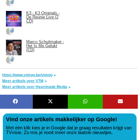
K3 - K3 Originals -
De Reünie Live (2
CD)
Marco Schuitmaker -
Het Is Me Gelukt
(CD)
https://www.vtmgo.be/vtmgo
Meer artikels over VTM
Meer artikels over Heartmade Media
Vind onze artikels makkelijker op Google!
Met één klik kies je in Google dat je graag resultaten krijgt van
TVvisie. Zo mis je nooit meer onze laatste nieuwtjes.