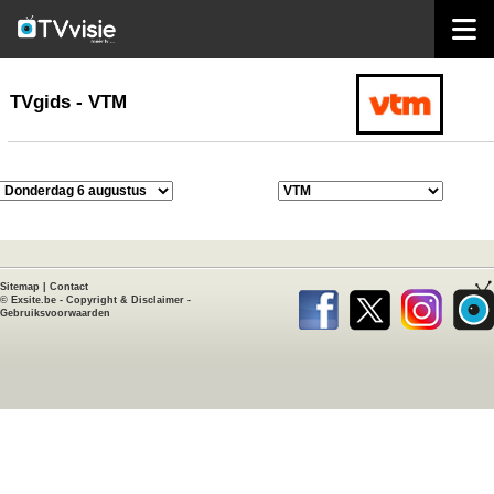
home
TVgids
TVgids - VTM
Sitemap
|
Contact
©
Exsite.be
-
Copyright & Disclaimer
-
Gebruiksvoorwaarden