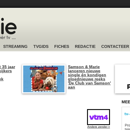
STREAMING
TVGIDS
FICHES
REDACTIE
CONTACTEER
t 35 jaar
Samson & Marie
kijkers
lanceren nieuwe
single én kondigen
ek
gloednieuwe reeks
'De Club van Samson'
aan
MEE
tv
Pro
Andere zender »
tal