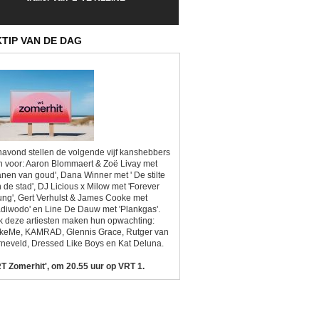
Sunrise'
Kitsch'
KTIP VAN DE DAG
avond stellen de volgende vijf kanshebbers
h voor: Aaron Blommaert & Zoë Livay met
anen van goud', Dana Winner met ' De stilte
 de stad', DJ Licious x Milow met 'Forever
ng', Gert Verhulst & James Cooke met
diwodo' en Line De Dauw met 'Plankgas'.
 deze artiesten maken hun opwachting:
ikeMe, KAMRAD, Glennis Grace, Rutger van
neveld, Dressed Like Boys en Kat Deluna.
T Zomerhit', om 20.55 uur op VRT 1.