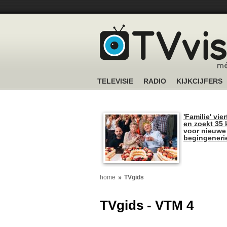
TELEVISIE
RADIO
KIJKCIJFERS
'Familie' vier
en zoekt 35 
voor nieuwe
begingeneri
home
TVgids
TVgids - VTM 4