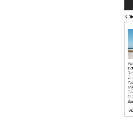
KIJ
Van
zic
'Tr
van
You
'Ma
Ook
#L
Bar
'VR