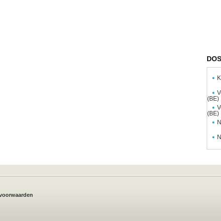
DOS
K
V
(BE)
V
(BE)
N
N
voorwaarden