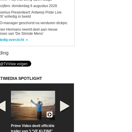
kcijfers: donderdag 6 augustus 2026
oximus Presenteert: Antwerp Pride Live
6' volledig in beeld
-manager geschorst na versturen dickpic
lien Hermans neemt deel aan nieuw
zoen van 'De Slimste Mens'
ledig overzicht
ding
TIMEDIA SPOTLIGHT
Prime Video deelt officiële
Check nu de officiële
Neem samen m
trailer van 'L*VE KLEINE'
trailer van 'The Last
een kijkje op '