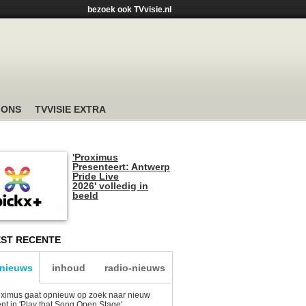
bezoek ook TVvisie.nl
 ONS
TVVISIE EXTRA
'Proximus
Presenteert: Antwerp
Pride Live
2026' volledig in
beeld
ST RECENTE
-nieuws
inhoud
radio-nieuws
ximus gaat opnieuw op zoek naar nieuw
ent in 'Play that Song Open Stage'