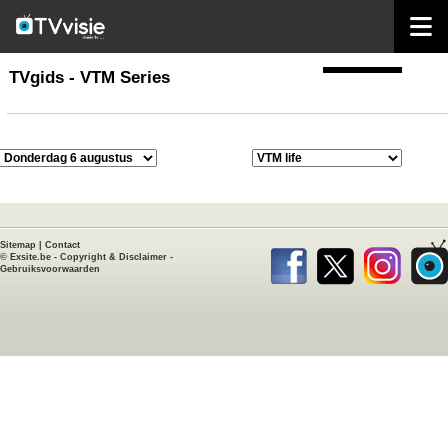
home
TVgids
TVgids - VTM Series
Sitemap
|
Contact
©
Exsite.be
-
Copyright & Disclaimer
-
Gebruiksvoorwaarden