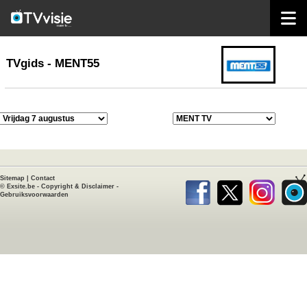
home
TVgids
TVgids - MENT55
Sitemap
|
Contact
©
Exsite.be
-
Copyright & Disclaimer
-
Gebruiksvoorwaarden