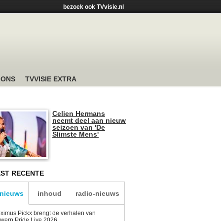
bezoek ook TVvisie.nl
 ONS
TVVISIE EXTRA
Celien Hermans
neemt deel aan nieuw
seizoen van 'De
Slimste Mens'
ST RECENTE
-nieuws
inhoud
radio-nieuws
ximus Pickx brengt de verhalen van
werp Pride Live 2026