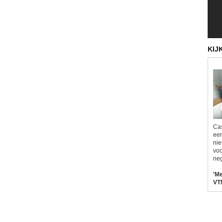
KIJ
Ca
een
nie
voo
neg
'M
VT