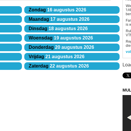
Wi
Zondag
16 augustus 2026
'I 
be
Maandag
17 augustus 2026
Fan
is 
Dinsdag
18 augustus 2026
Rub
VTM
Woensdag
19 augustus 2026
Re
die
Donderdag
20 augustus 2026
vol
Vrijdag
21 augustus 2026
Loa
Zaterdag
22 augustus 2026
MUL