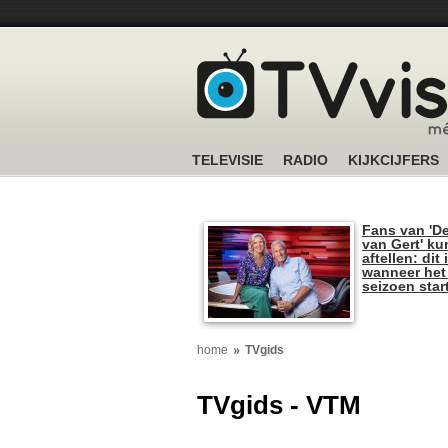
TELEVISIE
RADIO
KIJKCIJFERS
Fans van 'De
van Gert' k
aftellen: dit 
wanneer het
seizoen star
home
TVgids
TVgids - VTM