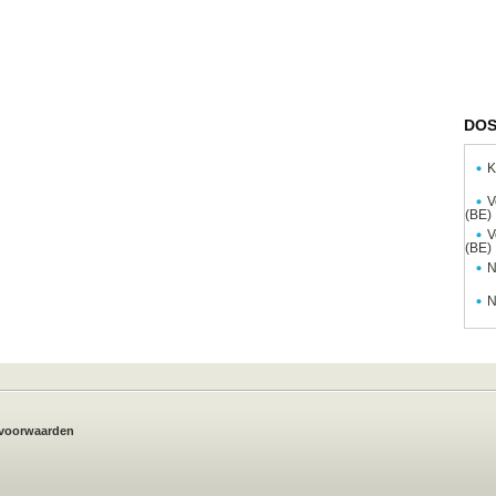
DOS
K
V
(BE)
V
(BE)
N
N
voorwaarden