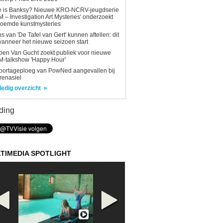
e is Banksy? Nieuwe KRO-NCRV-jeugdserie
AM – Investigation Art Mysteries' onderzoekt
roemde kunstmysteries
s van 'De Tafel van Gert' kunnen aftellen: dit
wanneer het nieuwe seizoen start
en Van Gucht zoekt publiek voor nieuwe
-talkshow 'Happy Hour'
portageploeg van PowNed aangevallen bij
renasiel
ledig overzicht
ding
TIMEDIA SPOTLIGHT