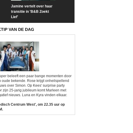
Jamine vertelt over haar
Prime Video deelt officiële
Check nu de offi
transitie in 'B&B Zoekt
trailer van 'L*VE KLEINE'
trailer van 'The
Lief'
Sunrise'
KTIP VAN DE DAG
sper beleeft een paar bange momenten door
 oude bekende. Rose krijgt onheilspellend
uws over Simon. Op Kees' surprise party
r zijn 25-jarig jubileum komt Marleen met
atief nieuws. Luna en Kyra vinden elkaar.
edisch Centrum West', om 22.35 uur op
M.