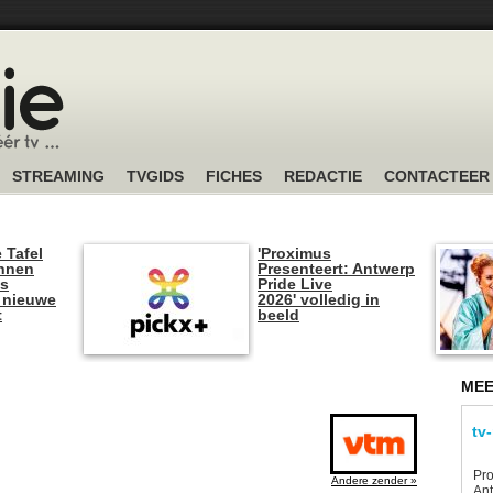
STREAMING
TVGIDS
FICHES
REDACTIE
CONTACTEER
 Tafel
'Proximus
unnen
Presenteert: Antwerp
is
Pride Live
 nieuwe
2026' volledig in
t
beeld
MEE
tv
Pro
Andere zender »
Ant