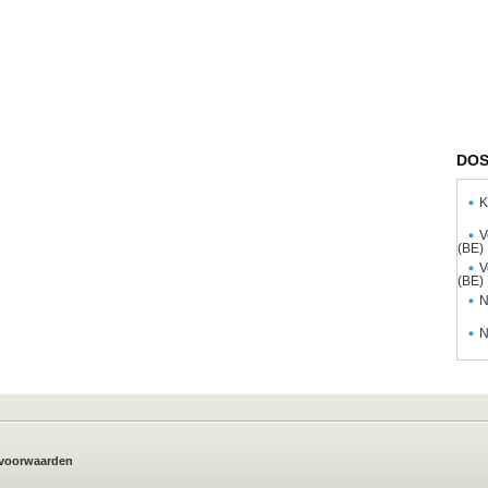
DOS
K
V
(BE)
V
(BE)
N
N
voorwaarden