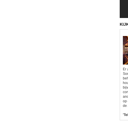
KIJ
Er 
Som
beh
hou
bij
con
and
op 
de 
'Te