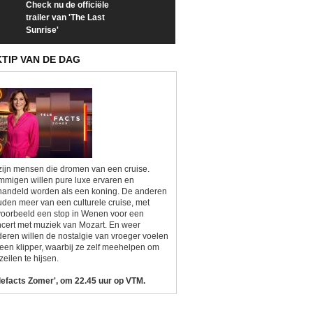
Check nu de officiële
Neem samen met VTM
Goedele Lieken
trailer van 'The Last
een kijkje op 'Kamping
taboes in inter
Sunrise'
Kitsch'
'A-typisch'
KTIP VAN DE DAG
zijn mensen die dromen van een cruise.
migen willen pure luxe ervaren en
andeld worden als een koning. De anderen
den meer van een culturele cruise, met
voorbeeld een stop in Wenen voor een
cert met muziek van Mozart. En weer
eren willen de nostalgie van vroeger voelen
een klipper, waarbij ze zelf meehelpen om
zeilen te hijsen.
lefacts Zomer', om 22.45 uur op VTM.