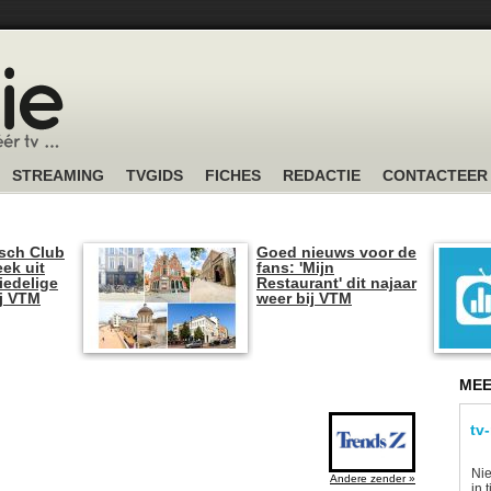
STREAMING
TVGIDS
FICHES
REDACTIE
CONTACTEER
sch Club
Goed nieuws voor de
ek uit
fans: 'Mijn
iedelige
Restaurant' dit najaar
ij VTM
weer bij VTM
MEE
tv
Nie
Andere zender »
in 