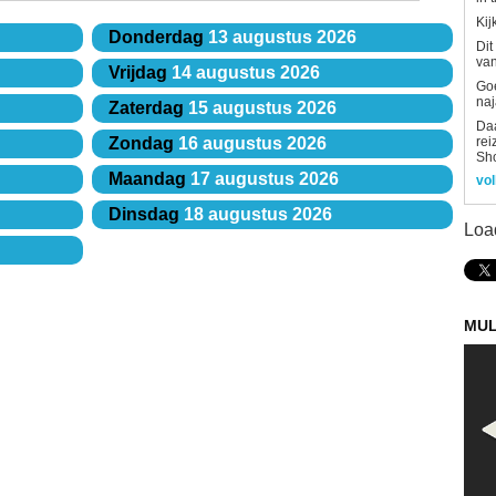
Kij
Donderdag
13 augustus 2026
Dit
van
Vrijdag
14 augustus 2026
Goe
naj
Zaterdag
15 augustus 2026
Daa
rei
Zondag
16 augustus 2026
Sh
Maandag
17 augustus 2026
vol
Dinsdag
18 augustus 2026
Loa
MUL