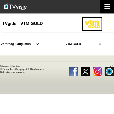
home
TVgids
TVgids - VTM GOLD
Sitemap
|
Contact
©
Exsite.be
-
Copyright & Disclaimer
-
Gebruiksvoorwaarden