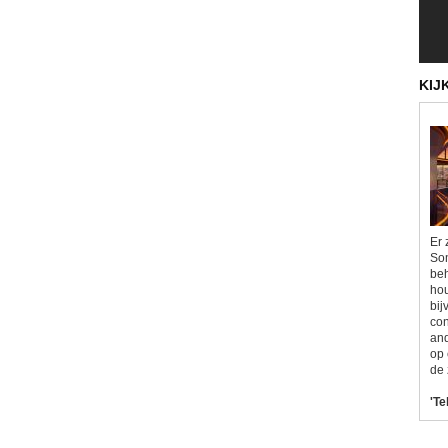
KIJ
Er 
Som
beh
hou
bij
con
and
op 
de 
'Te