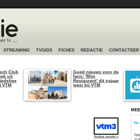
STREAMING
TVGIDS
FICHES
REDACTIE
CONTACTEER
sch Club
Goed nieuws voor de
ek uit
fans: 'Mijn
iedelige
Restaurant' dit najaar
ij VTM
weer bij VTM
MEE
tv
Nie
Andere zender »
in 