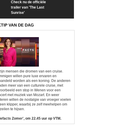
Check nu de officiële
Neem samen met VTM
Goedele Lieken
trailer van 'The Last
een kijkje op 'Kamping
taboes in inter
Sunrise'
Kitsch'
'A-typisch'
KTIP VAN DE DAG
zijn mensen die dromen van een cruise.
migen willen pure luxe ervaren en
andeld worden als een koning. De anderen
den meer van een culturele cruise, met
voorbeeld een stop in Wenen voor een
cert met muziek van Mozart. En weer
eren willen de nostalgie van vroeger voelen
een klipper, waarbij ze zelf meehelpen om
zeilen te hijsen.
lefacts Zomer', om 22.45 uur op VTM.