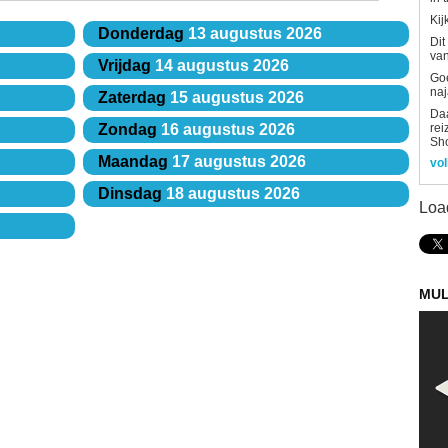
Kij
Donderdag
13 augustus 2026
Dit
van
Vrijdag
14 augustus 2026
Goe
naj
Zaterdag
15 augustus 2026
Daa
rei
Zondag
16 augustus 2026
Sh
Maandag
17 augustus 2026
vol
Dinsdag
18 augustus 2026
Loa
MUL