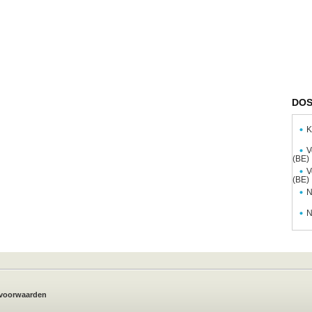
DOS
K
V
(BE)
V
(BE)
N
N
voorwaarden