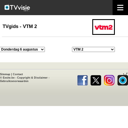
home
TVgids
TVgids - VTM 2
Sitemap
|
Contact
©
Exsite.be
-
Copyright & Disclaimer
-
Gebruiksvoorwaarden