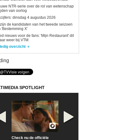
uwe NTR-serie over de rol van wetenschap
tijden van oorlog
kcijfers: dinsdag 4 augustus 2026
 zijn de kandidaten van het tweede seizoen
 'Bestemming X'
d nieuws voor de fans: 'Mijn Restaurant' dit
aar weer bij VTM
ledig overzicht
ding
TIMEDIA SPOTLIGHT
Check nu de officiële
Neem samen met VTM
Goedele Lieken