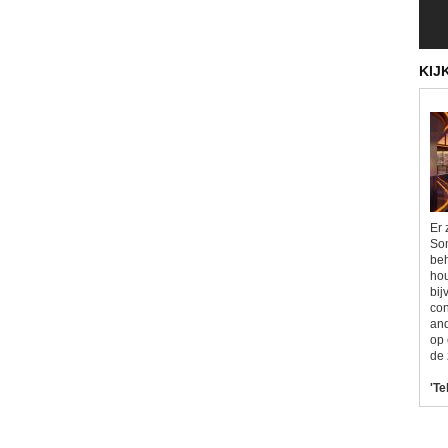
KIJ
Er 
Som
beh
hou
bij
con
and
op 
de 
'Te