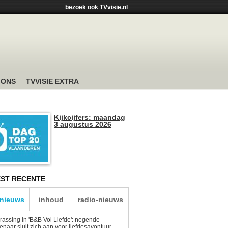
bezoek ook TVvisie.nl
 ONS
TVVISIE EXTRA
Kijkcijfers: maandag
3 augustus 2026
ST RECENTE
-nieuws
inhoud
radio-nieuws
rassing in 'B&B Vol Liefde': negende
enaar sluit zich aan voor liefdesavontuur