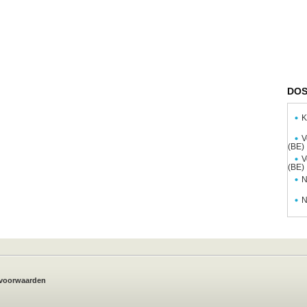
DOS
K
V
(BE)
V
(BE)
N
N
voorwaarden