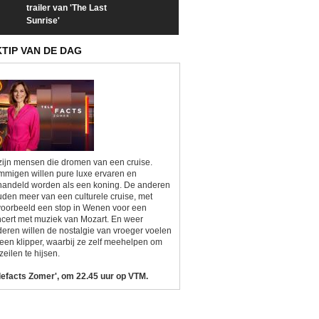
trailer van 'The Last
een kijkje op 'Kamping
taboes in inter
Sunrise'
Kitsch'
'A-typisch'
KTIP VAN DE DAG
zijn mensen die dromen van een cruise.
migen willen pure luxe ervaren en
andeld worden als een koning. De anderen
den meer van een culturele cruise, met
voorbeeld een stop in Wenen voor een
cert met muziek van Mozart. En weer
eren willen de nostalgie van vroeger voelen
een klipper, waarbij ze zelf meehelpen om
zeilen te hijsen.
lefacts Zomer', om 22.45 uur op VTM.