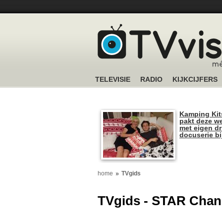
TELEVISIE
RADIO
KIJKCIJFERS
Kamping Kit
pakt deze we
met eigen dr
docuserie b
home
TVgids
TVgids - STAR Chan