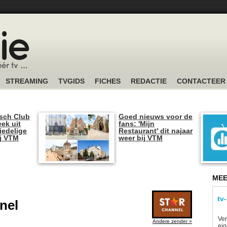
STREAMING
TVGIDS
FICHES
REDACTIE
CONTACTEER
sch Club
Goed nieuws voor de
ek uit
fans: 'Mijn
iedelige
Restaurant' dit najaar
ij VTM
weer bij VTM
MEE
tv
nel
Ver
Andere zender »
eig