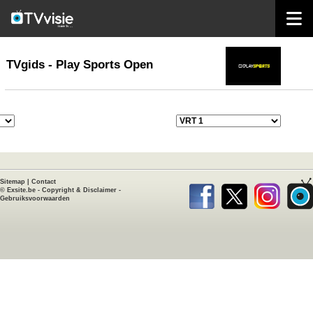
home
TVgids
TVgids - Play Sports Open
Sitemap
|
Contact
©
Exsite.be
-
Copyright & Disclaimer
-
Gebruiksvoorwaarden