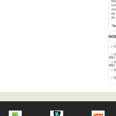
bij
con
and
op 
de 
'Te
DOS
K
V
(BE)
V
(BE)
N
N