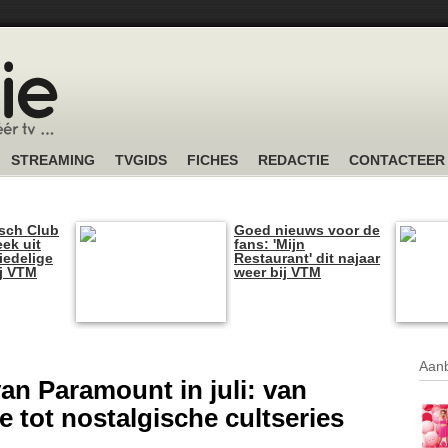
STREAMING
TVGIDS
FICHES
REDACTIE
CONTACTEER
sch Club
Goed nieuws voor de
ek uit
fans: 'Mijn
iedelige
Restaurant' dit najaar
ij VTM
weer bij VTM
Aanb
n Paramount in juli: van
 tot nostalgische cultseries