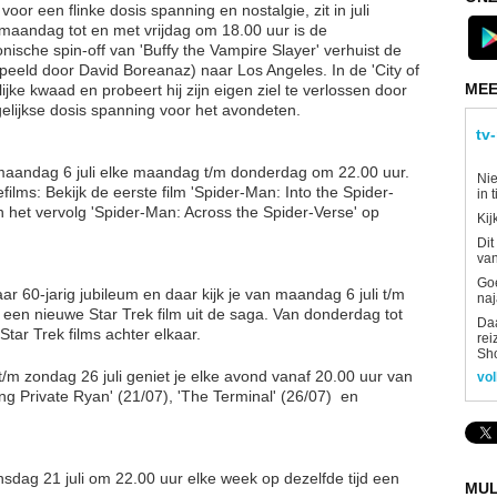
voor een flinke dosis spanning en nostalgie, zit in juli
maandag tot en met vrijdag om 18.00 uur is de
conische spin-off van 'Buffy the Vampire Slayer' verhuist de
eeld door David Boreanaz) naar Los Angeles. In de 'City of
MEE
ijke kwaad en probeert hij zijn eigen ziel te verlossen door
elijkse dosis spanning voor het avondeten.
tv
af maandag 6 juli elke maandag t/m donderdag om 22.00 uur.
Nie
ilms: Bekijk de eerste film 'Spider-Man: Into the Spider-
in 
en het vervolg 'Spider-Man: Across the Spider-Verse' op
Kij
Dit
van
Goe
ar 60-jarig jubileum en daar kijk je van maandag 6 juli t/m
naj
 een nieuwe Star Trek film uit de saga. Van donderdag tot
Daa
tar Trek films achter elkaar.
rei
Sh
m zondag 26 juli geniet je elke avond vanaf 20.00 uur van
vol
ng Private Ryan' (21/07), 'The Terminal' (26/07) en
insdag 21 juli om 22.00 uur elke week op dezelfde tijd een
MUL