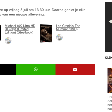
re op vrijdag 3 juli om 13.30 uur. Daarna geniet je elke
ip van een nieuwe aflevering.
Michael (4K Ultra HD
Lee Cronin's The
Blu-ray) (Limited
Mummy (DVD)
Edition) (Steelbook)
KIJ
Er 
Som
beh
hou