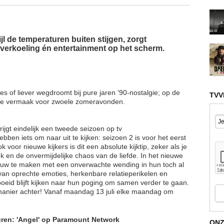
jl de temperaturen buiten stijgen, zorgt
 verkoeling én entertainment op het scherm.
es of liever wegdroomt bij pure jaren '90-nostalgie; op de
TVV
ste vermaak voor zwoele zomeravonden.
gt eindelijk een tweede seizoen op tv
bben iets om naar uit te kijken: seizoen 2 is voor het eerst
k voor nieuwe kijkers is dit een absolute kijktip, zeker als je
 en de onvermijdelijke chaos van de liefde. In het nieuwe
euw te maken met een onverwachte wending in hun toch al
van oprechte emoties, herkenbare relatieperikelen en
eid blijft kijken naar hun poging om samen verder te gaan.
manier achter! Vanaf maandag 13 juli elke maandag om
uren: 'Angel' op Paramount Network
ONZ