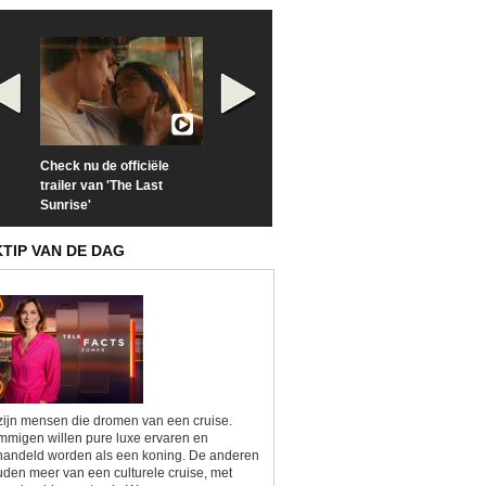
Check nu de officiële
Neem samen met VTM
Goedele Lieken
trailer van 'The Last
een kijkje op 'Kamping
taboes in inter
Sunrise'
Kitsch'
'A-typisch'
KTIP VAN DE DAG
zijn mensen die dromen van een cruise.
migen willen pure luxe ervaren en
andeld worden als een koning. De anderen
den meer van een culturele cruise, met