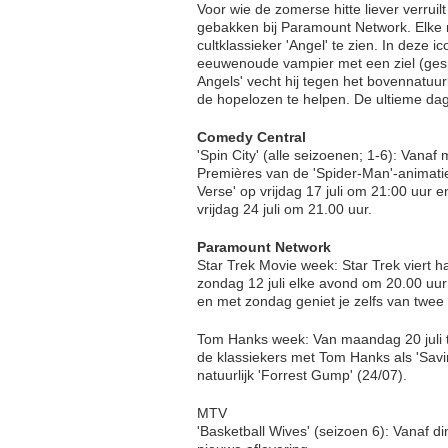
Voor wie de zomerse hitte liever verruilt 
gebakken bij Paramount Network. Elke 
cultklassieker 'Angel' te zien. In deze i
eeuwenoude vampier met een ziel (gesp
Angels' vecht hij tegen het bovennatuurl
de hopelozen te helpen. De ultieme dag
Comedy Central
'Spin City' (alle seizoenen; 1-6): Van
Premières van de 'Spider-Man'-animatief
Verse' op vrijdag 17 juli om 21:00 uur 
vrijdag 24 juli om 21.00 uur.
Paramount Network
Star Trek Movie week: Star Trek viert ha
zondag 12 juli elke avond om 20.00 uur
en met zondag geniet je zelfs van twee S
Tom Hanks week: Van maandag 20 juli t/
de klassiekers met Tom Hanks als 'Savi
natuurlijk 'Forrest Gump' (24/07).
MTV
'Basketball Wives' (seizoen 6): Vanaf d