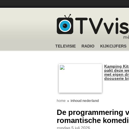
TELEVISIE
RADIO
KIJKCIJFERS
Kamping Kit
pakt deze we
met eigen dr
docuserie b
home
inhoud nederland
De programmering va
romantische komedie
zondag 5 juli 2026