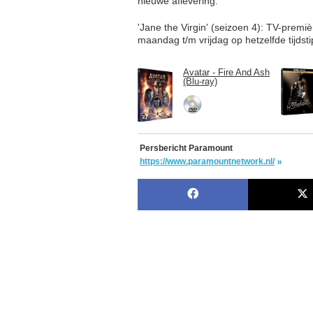
nieuwe aflevering.
'Jane the Virgin' (seizoen 4): TV-premiè
maandag t/m vrijdag op hetzelfde tijdst
Avatar - Fire And Ash
(Blu-ray)
Persbericht Paramount
https://www.paramountnetwork.nl/