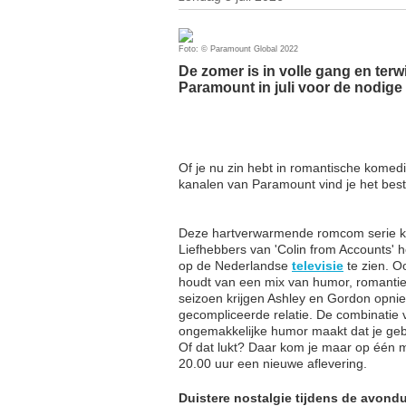
Foto: © Paramount Global 2022
De zomer is in volle gang en terwi
Paramount in juli voor de nodige
Of je nu zin hebt in romantische komedi
kanalen van Paramount vind je het be
Deze hartverwarmende romcom serie krij
Liefhebbers van 'Colin from Accounts' he
op de Nederlandse
televisie
te zien. Oo
houdt van een mix van humor, romantiek
seizoen krijgen Ashley en Gordon opni
gecompliceerde relatie. De combinatie 
ongemakkelijke humor maakt dat je gebo
Of dat lukt? Daar kom je maar op één 
20.00 uur een nieuwe aflevering.
Duistere nostalgie tijdens de avond