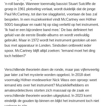
'n-roll bandje. Wanneer toenmalig bassist Stuart Sutcliffe de
groep in 1961 plotseling verlaat, wordt duidelijk dat de jonge
Paul McCartney, tot dan toe slaggitarist, voortaan de bas zal
bespelen. In een muziekwinkel vindt McCartney een Höfner
500/1-basgitaar en raakt hij op slag verliefd op het instrument.
'Ik had er een bijzondere band mee.' De bas definieert het
geluid van de eerste Beatle-albums en wordt veelvuldig
gebruikt. Maar in 1972 wordt het instrument gestolen uit een
bus met apparatuur in Londen. Sindsdien ontbreekt ieder
spoor. McCartney blijft altijd zoeken: 'Iemand moet het ding
toch hebben?'
Verschillende theorieën doen de ronde, maar pas vijfenveertig
jaar later zal het mysterie worden opgelost. In 2018 doet
voormalig Höfner-medewerker Nick Wass een oproep: weet
iemand iets over het instrument? Muziekliefhebbers en
amateurdetectives storten zich massaal op de zaak en
verschillende theorieën worden uitgepluisd. In 2023 komt
eindelijk de gouden tip binnen en blijkt het instrument toch niet
verloren te zijn.