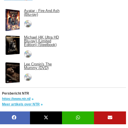
Avatar - Fire And Ash
(Blu-ray)
Michael (4K Ultra HD
Blu-ray) (Limited
Edition) (Steelbook)
Lee Cronin's The
Mummy (DVD)
Persbericht NTR
https://www.ntr.nl/
Meer artikels over NTR