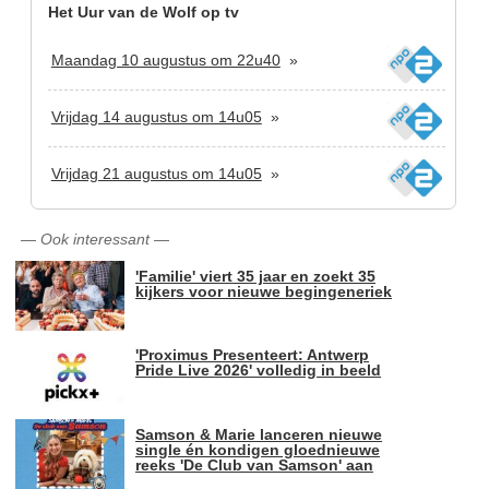
Het Uur van de Wolf op tv
Maandag 10 augustus om 22u40
»
Vrijdag 14 augustus om 14u05
»
Vrijdag 21 augustus om 14u05
»
—
Ook interessant
—
'Familie' viert 35 jaar en zoekt 35
kijkers voor nieuwe begingeneriek
'Proximus Presenteert: Antwerp
Pride Live 2026' volledig in beeld
Samson & Marie lanceren nieuwe
single én kondigen gloednieuwe
reeks 'De Club van Samson' aan