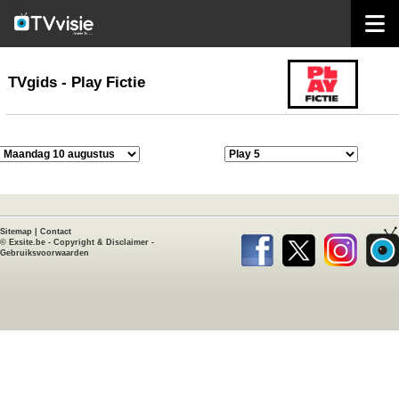
home
TVgids
TVgids - Play Fictie
Sitemap
|
Contact
©
Exsite.be
-
Copyright & Disclaimer
-
Gebruiksvoorwaarden