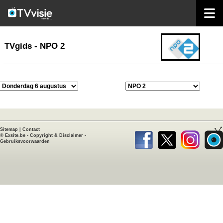
home
TVgids
TVgids - NPO 2
Sitemap
|
Contact
©
Exsite.be
-
Copyright & Disclaimer
-
Gebruiksvoorwaarden