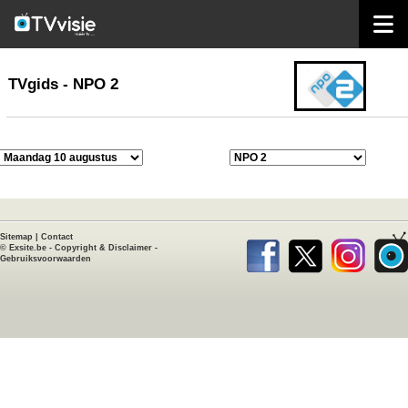
home
TVgids
TVgids - NPO 2
Sitemap
|
Contact
©
Exsite.be
-
Copyright & Disclaimer
-
Gebruiksvoorwaarden