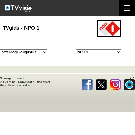
home
TVgids
TVgids - NPO 1
Sitemap
|
Contact
©
Exsite.be
-
Copyright & Disclaimer
-
Gebruiksvoorwaarden