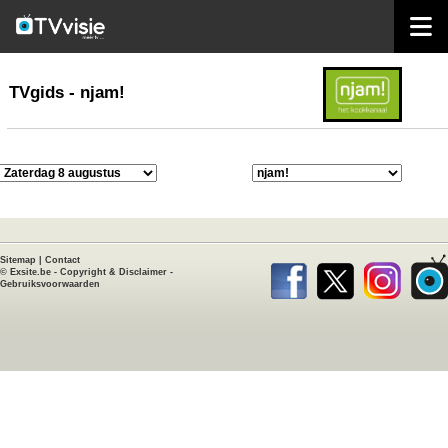
home
TVgids
TVgids - njam!
Sitemap
|
Contact
©
Exsite.be
-
Copyright & Disclaimer
-
Gebruiksvoorwaarden