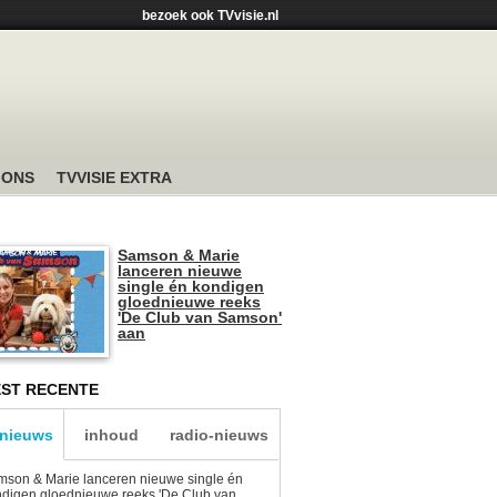
bezoek ook TVvisie.nl
 ONS
TVVISIE EXTRA
Samson & Marie
lanceren nieuwe
single én kondigen
gloednieuwe reeks
'De Club van Samson'
aan
ST RECENTE
-nieuws
inhoud
radio-nieuws
son & Marie lanceren nieuwe single én
digen gloednieuwe reeks 'De Club van