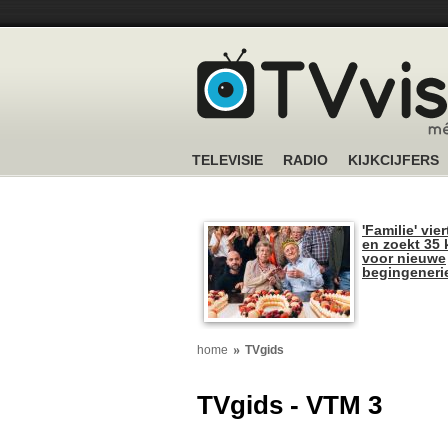
TELEVISIE
RADIO
KIJKCIJFERS
'Familie' vier
en zoekt 35 
voor nieuwe
begingeneri
home
TVgids
TVgids - VTM 3