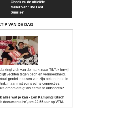
Check nu de officiële
Neem samen met VTM
Goedele Lieken
trailer van 'The Last
een kijkje op 'Kamping
taboes in inter
Sunrise'
Kitsch'
'A-typisch'
KTIP VAN DE DAG
da zingt zich van de markt naar TikTok terwijl
blijft vechten tegen pech en vermoeidheid.
Youri geniet intussen van zijn bekendheid in
trijk, maar mist soms echte connecties.
ke droom dreigt als eerste te ontsporen?
k alles wat je kan - Een Kamping Kitsch
b documentaire', om 22.55 uur op VTM.