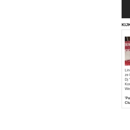
KIJ
Lin
ze 
Dj 
Kor
Wel
'Pa
Clu