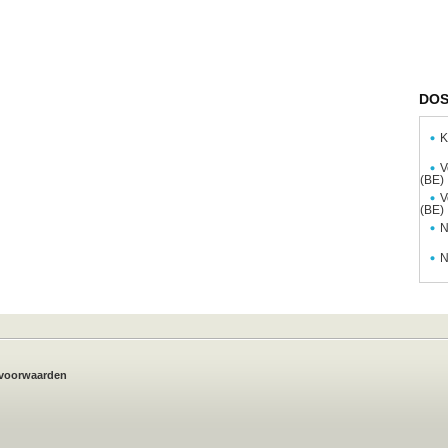
DOS
K
V
(BE)
V
(BE)
N
N
voorwaarden