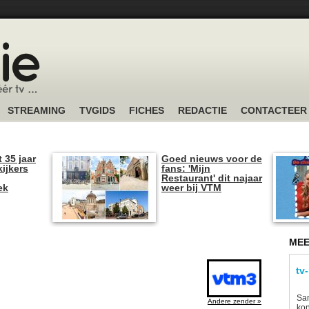
STREAMING
TVGIDS
FICHES
REDACTIE
CONTACTEER
t 35 jaar
Goed nieuws voor de
kijkers
fans: 'Mijn
Restaurant' dit najaar
ek
weer bij VTM
MEE
tv
Sam
Andere zender »
kon