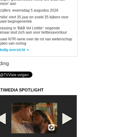
mson' aan
kcijfers: woensdag 5 augustus 2026
milie' viert 35 jaar en zoekt 35 kijkers voor
euwe begingeneriek
rassing in 'B&B Vol Liefde': negende
enaar sluit zich aan voor liefdesavontuur
uwe NTR-serie over de rol van wetenschap
tijden van oorlog
ledig overzicht
ding
TIMEDIA SPOTLIGHT