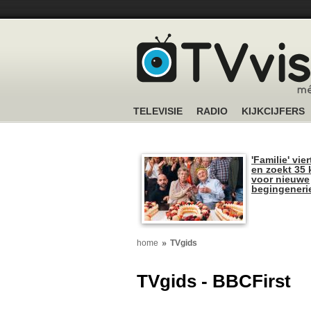
TELEVISIE
RADIO
KIJKCIJFERS
'Familie' vier
en zoekt 35 
voor nieuwe
begingeneri
home
TVgids
TVgids - BBCFirst