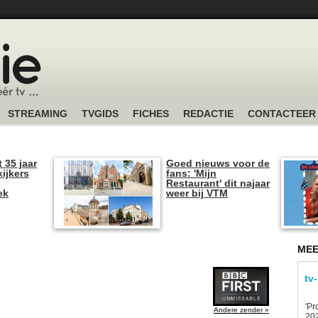
STREAMING
TVGIDS
FICHES
REDACTIE
CONTACTEER
t 35 jaar
Goed nieuws voor de
kijkers
fans: 'Mijn
Restaurant' dit najaar
ek
weer bij VTM
MEE
tv
'Pr
Andere zender »
202