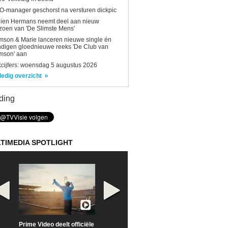
-manager geschorst na versturen dickpic
lien Hermans neemt deel aan nieuw
zoen van 'De Slimste Mens'
son & Marie lanceren nieuwe single én
digen gloednieuwe reeks 'De Club van
mson' aan
kcijfers: woensdag 5 augustus 2026
ledig overzicht
ding
TIMEDIA SPOTLIGHT
Prime Video deelt officiële
Check nu de officiële
Neem samen m