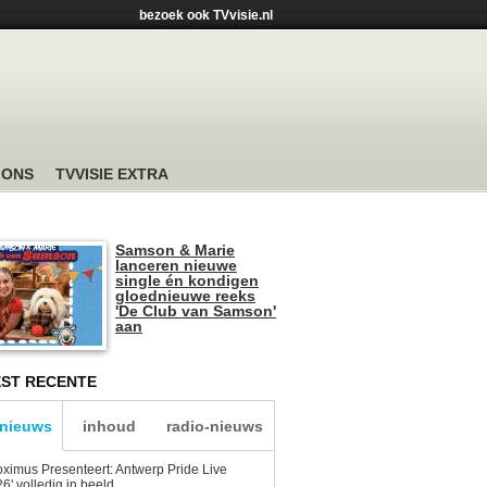
bezoek ook TVvisie.nl
 ONS
TVVISIE EXTRA
Samson & Marie
lanceren nieuwe
single én kondigen
gloednieuwe reeks
'De Club van Samson'
aan
ST RECENTE
-nieuws
inhoud
radio-nieuws
oximus Presenteert: Antwerp Pride Live
6' volledig in beeld