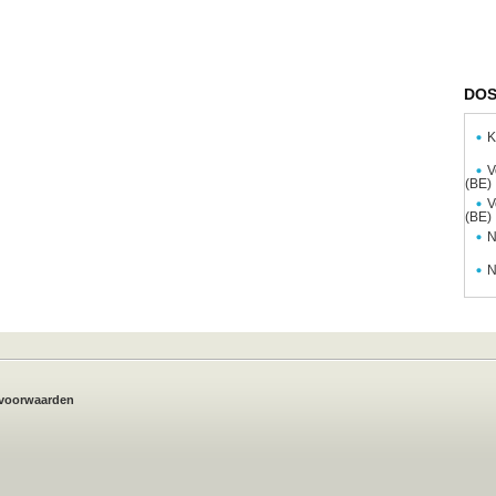
DOS
K
V
(BE)
V
(BE)
N
N
voorwaarden