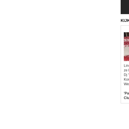
KIJ
Lin
ze 
Dj 
Kor
Wel
'Pa
Clu