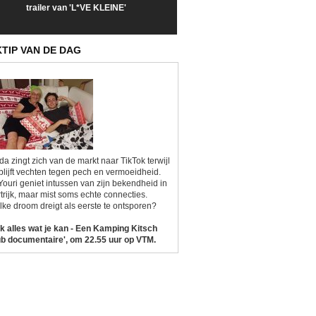
trailer van 'L*VE KLEINE'
trailer van 'The Last
een kijkje op '
Sunrise'
Kitsch'
KTIP VAN DE DAG
da zingt zich van de markt naar TikTok terwijl
blijft vechten tegen pech en vermoeidheid.
Youri geniet intussen van zijn bekendheid in
trijk, maar mist soms echte connecties.
ke droom dreigt als eerste te ontsporen?
k alles wat je kan - Een Kamping Kitsch
b documentaire', om 22.55 uur op VTM.