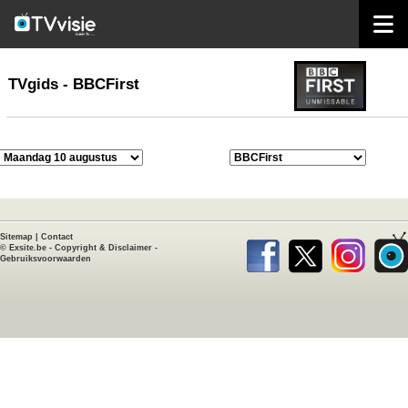
home
TVgids
TVgids - BBCFirst
Sitemap
|
Contact
©
Exsite.be
-
Copyright & Disclaimer
-
Gebruiksvoorwaarden