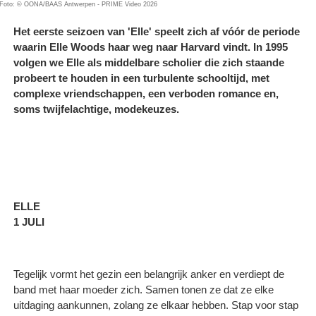
Foto: © OONA/BAAS Antwerpen - PRIME Video 2026
Het eerste seizoen van 'Elle' speelt zich af vóór de periode
waarin Elle Woods haar weg naar Harvard vindt. In 1995
volgen we Elle als middelbare scholier die zich staande
probeert te houden in een turbulente schooltijd, met
complexe vriendschappen, een verboden romance en,
soms twijfelachtige, modekeuzes.
ELLE
1 JULI
Tegelijk vormt het gezin een belangrijk anker en verdiept de
band met haar moeder zich. Samen tonen ze dat ze elke
uitdaging aankunnen, zolang ze elkaar hebben. Stap voor stap