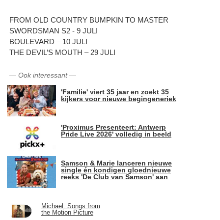
FROM OLD COUNTRY BUMPKIN TO MASTER
SWORDSMAN S2 - 9 JULI
BOULEVARD – 10 JULI
THE DEVIL’S MOUTH – 29 JULI
—
Ook interessant
—
'Familie' viert 35 jaar en zoekt 35
kijkers voor nieuwe begingeneriek
'Proximus Presenteert: Antwerp
Pride Live 2026' volledig in beeld
Samson & Marie lanceren nieuwe
single én kondigen gloednieuwe
reeks 'De Club van Samson' aan
Michael: Songs from
the Motion Picture