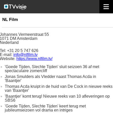
home
productiehuizen
NL Film
NL Film
Johannes Vermeerstraat 55
1071 DM Amsterdam
Nederland
Tel: +31 20 5 747 626
E-mail:
info@nlfilm.tv
Website:
https://www.nlfilm.tv/
'Goede Tijden, Slechte Tijden' sluit seizoen 36 af met
spectaculaire zomercliff
Jonas Smulders als Vledder naast Thomas Acda in
'Baantjer'
Thomas Acda kruipt in de huid van De Cock in nieuwe reeks
van 'Baantjer'
'Baantjer' komt terug! Nieuwe reeks van 10 afleveringen op
SBS6
'Goede Tijden, Slechte Tijden' keert terug met
jubileumseizoen vol drama en intriges