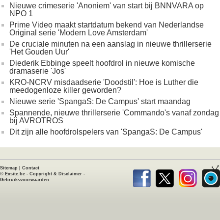
Nieuwe crimeserie 'Anoniem' van start bij BNNVARA op
NPO 1
Prime Video maakt startdatum bekend van Nederlandse
Original serie 'Modern Love Amsterdam'
De cruciale minuten na een aanslag in nieuwe thrillerserie
'Het Gouden Uur'
Diederik Ebbinge speelt hoofdrol in nieuwe komische
dramaserie 'Jos'
KRO-NCRV misdaadserie 'Doodstil': Hoe is Luther die
meedogenloze killer geworden?
Nieuwe serie 'SpangaS: De Campus' start maandag
Spannende, nieuwe thrillerserie 'Commando's vanaf zondag
bij AVROTROS
Dit zijn alle hoofdrolspelers van 'SpangaS: De Campus'
Sitemap
|
Contact
©
Exsite.be
-
Copyright & Disclaimer
-
Gebruiksvoorwaarden