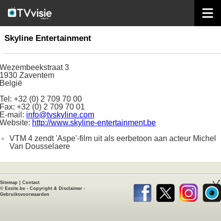
home
productiehuizen
Skyline Entertainment
Skyline Entertainment
Wezembeekstraat 3
1930 Zaventem
België
Tel: +32 (0) 2 709 70 00
Fax: +32 (0) 2 709 70 01
E-mail:
info@tvskyline.com
Website:
http://www.skyline-entertainment.be
VTM 4 zendt 'Aspe'-film uit als eerbetoon aan acteur Michel
Van Dousselaere
Sitemap
|
Contact
©
Exsite.be
-
Copyright & Disclaimer
-
Gebruiksvoorwaarden