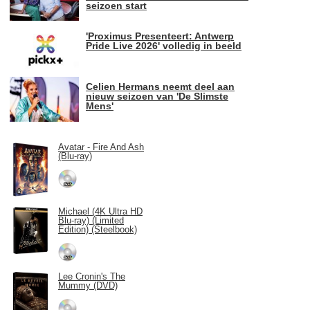
seizoen start
'Proximus Presenteert: Antwerp
Pride Live 2026' volledig in beeld
Celien Hermans neemt deel aan
nieuw seizoen van 'De Slimste
Mens'
Avatar - Fire And Ash
(Blu-ray)
Michael (4K Ultra HD
Blu-ray) (Limited
Edition) (Steelbook)
Lee Cronin's The
Mummy (DVD)