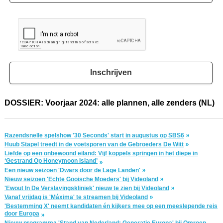
Inschrijven
DOSSIER: Voorjaar 2024: alle plannen, alle zenders (NL)
Razendsnelle spelshow '30 Seconds' start in augustus op SBS6
Huub Stapel treedt in de voetsporen van de Gebroeders De Witt
Liefde op een onbewoond eiland: Vijf koppels springen in het diepe in
‘Gestrand Op Honeymoon Island’
Een nieuw seizoen 'Dwars door de Lage Landen'
Nieuw seizoen 'Echte Gooische Moeders' bij Videoland
'Ewout In De Verslavingskliniek' nieuw te zien bij Videoland
Vanaf vrijdag is 'Máxima' te streamen bij Videoland
'Bestemming X' neemt kandidaten én kijkers mee op een meeslepende reis
door Europa
Nieuw programma 'Stand van Nederland: Generatie Europa' bij Omroep