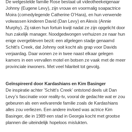
De welgestelde familie Rose bestaat uit videotheekeigenaar
Johnny (Eugene Levy), zijn vrouw en voormalig soapactrice
Moira (comedylegende Catherine O'Hara), en hun verwende
volwassen kinderen David (Dan Levy) en Alexis (Annie
Murphy). Zij raken hun fortuin kwijt nadat ze zijn opgelicht door
hun zakelijk manager. Noodgedwongen verhuizen ze naar hun
enige overgebleven bezit: een afgelegen stadje genaamd
Schitt's Creek, dat Johnny ooit kocht als grap voor Davids
verjaardag. Daar wonen ze in twee naast elkaar gelegen
kamers in een vervallen motel en botsen ze vaak met de meer
provinciale inwoners. Met veel hilariteit tot gevolg.
Geïnspireerd door Kardashians en Kim Basinger
De inspiratie achter 'Schitt's Creek' ontstond deels uit Dan
Levy's fascinatie voor reality-tv, vooral de gedachte wat er zou
gebeuren als een welvarende familie zoals de Kardashians
alles zou verliezen. Een andere invloed was actrice Kim
Basinger, die in 1989 een stad in Georgia kocht met grootse
plannen die uiteindelijk hopeloos mislukten.