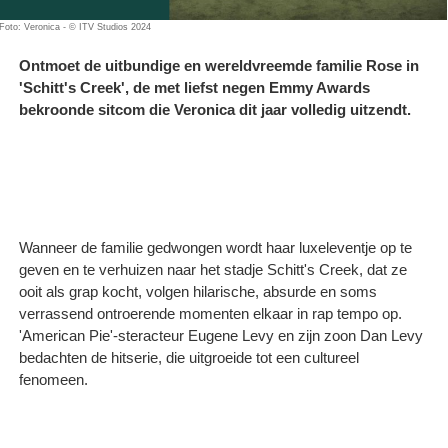
Foto: Veronica - © ITV Studios 2024
Ontmoet de uitbundige en wereldvreemde familie Rose in
'Schitt's Creek', de met liefst negen Emmy Awards
bekroonde sitcom die Veronica dit jaar volledig uitzendt.
Wanneer de familie gedwongen wordt haar luxeleventje op te
geven en te verhuizen naar het stadje Schitt's Creek, dat ze
ooit als grap kocht, volgen hilarische, absurde en soms
verrassend ontroerende momenten elkaar in rap tempo op.
'American Pie'-steracteur Eugene Levy en zijn zoon Dan Levy
bedachten de hitserie, die uitgroeide tot een cultureel
fenomeen.