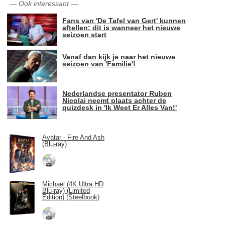
—
Ook interessant
—
Fans van 'De Tafel van Gert' kunnen
aftellen: dit is wanneer het nieuwe
seizoen start
Vanaf dan kijk je naar het nieuwe
seizoen van 'Familie'!
Nederlandse presentator Ruben
Nicolai neemt plaats achter de
quizdesk in 'Ik Weet Er Alles Van!'
Avatar - Fire And Ash
(Blu-ray)
Michael (4K Ultra HD
Blu-ray) (Limited
Edition) (Steelbook)