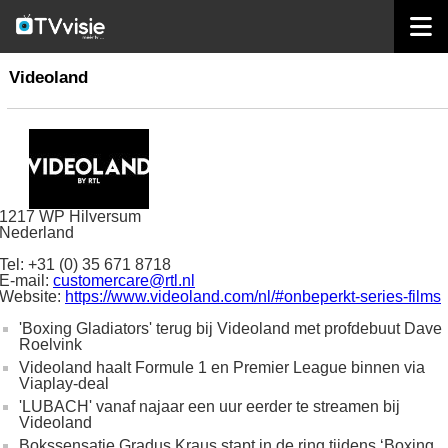
home
omroepen
Videoland
Videoland
1217 WP Hilversum
Nederland
Tel: +31 (0) 35 671 8718
E-mail:
customercare@rtl.nl
Website:
https://www.videoland.com/nl/#onbeperkt-series-films
'Boxing Gladiators' terug bij Videoland met profdebuut Dave
Roelvink
Videoland haalt Formule 1 en Premier League binnen via
Viaplay-deal
'LUBACH' vanaf najaar een uur eerder te streamen bij
Videoland
Bokssensatie Gradus Kraus stapt in de ring tijdens ‘Boxing