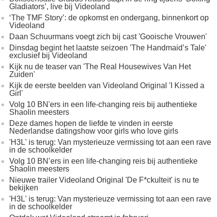
Gladiators’, live bij Videoland
‘The TMF Story’: de opkomst en ondergang, binnenkort op
Videoland
Daan Schuurmans voegt zich bij cast 'Gooische Vrouwen'
Dinsdag begint het laatste seizoen 'The Handmaid’s Tale'
exclusief bij Videoland
Kijk nu de teaser van 'The Real Housewives Van Het
Zuiden'
Kijk de eerste beelden van Videoland Original 'I Kissed a
Girl'
Volg 10 BN'ers in een life-changing reis bij authentieke
Shaolin meesters
Deze dames hopen de liefde te vinden in eerste
Nederlandse datingshow voor girls who love girls
'H3L' is terug: Van mysterieuze vermissing tot aan een rave
in de schoolkelder
Volg 10 BN’ers in een life-changing reis bij authentieke
Shaolin meesters
Nieuwe trailer Videoland Original 'De F*ckulteit' is nu te
bekijken
'H3L' is terug: Van mysterieuze vermissing tot aan een rave
in de schoolkelder