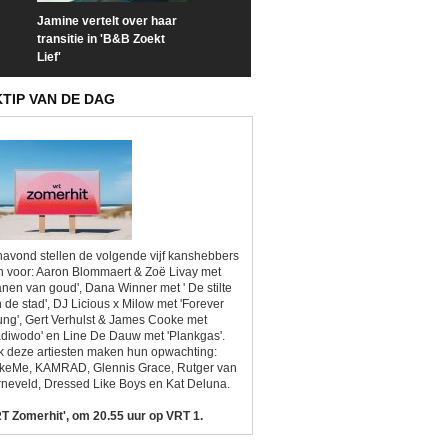
Jamine vertelt over haar
Prime Video deelt officiële
Check nu de offi
transitie in 'B&B Zoekt
trailer van 'L*VE KLEINE'
trailer van 'The
Lief'
Sunrise'
KTIP VAN DE DAG
avond stellen de volgende vijf kanshebbers
h voor: Aaron Blommaert & Zoë Livay met
anen van goud', Dana Winner met ' De stilte
 de stad', DJ Licious x Milow met 'Forever
ng', Gert Verhulst & James Cooke met
diwodo' en Line De Dauw met 'Plankgas'.
 deze artiesten maken hun opwachting:
ikeMe, KAMRAD, Glennis Grace, Rutger van
neveld, Dressed Like Boys en Kat Deluna.
T Zomerhit', om 20.55 uur op VRT 1.