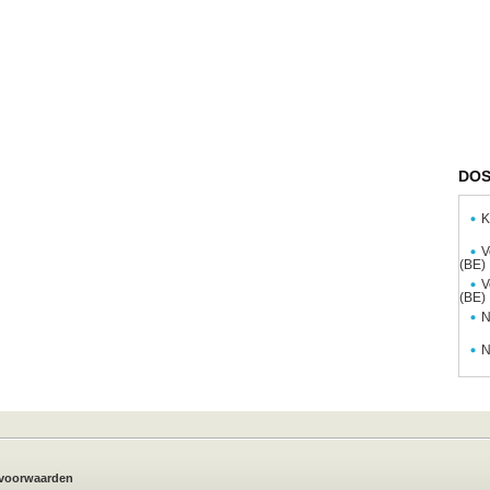
DOS
K
V
(BE)
V
(BE)
N
N
voorwaarden