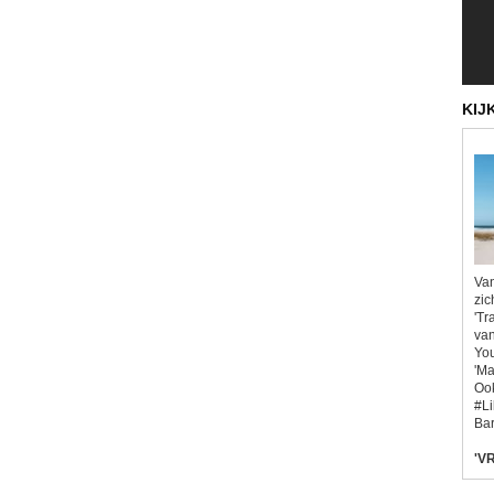
KIJ
Van
zic
'Tr
van
You
'Ma
Ook
#L
Bar
'VR