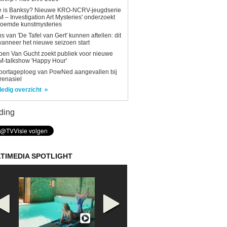
e is Banksy? Nieuwe KRO-NCRV-jeugdserie
AM – Investigation Art Mysteries' onderzoekt
roemde kunstmysteries
s van 'De Tafel van Gert' kunnen aftellen: dit
wanneer het nieuwe seizoen start
en Van Gucht zoekt publiek voor nieuwe
-talkshow 'Happy Hour'
portageploeg van PowNed aangevallen bij
renasiel
ledig overzicht
ding
TIMEDIA SPOTLIGHT