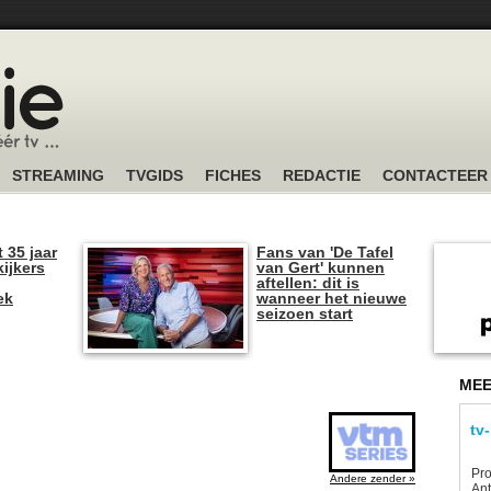
STREAMING
TVGIDS
FICHES
REDACTIE
CONTACTEER
t 35 jaar
Fans van 'De Tafel
kijkers
van Gert' kunnen
aftellen: dit is
ek
wanneer het nieuwe
seizoen start
MEE
tv
Pro
Andere zender »
Ant