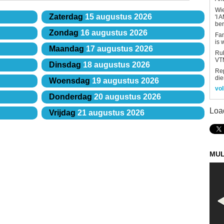
Wi
Zaterdag
15 augustus 2026
'I 
be
Zondag
16 augustus 2026
Fan
is 
Maandag
17 augustus 2026
Rub
VTM
Dinsdag
18 augustus 2026
Re
die
Woensdag
19 augustus 2026
vol
Donderdag
20 augustus 2026
Loa
Vrijdag
21 augustus 2026
MUL