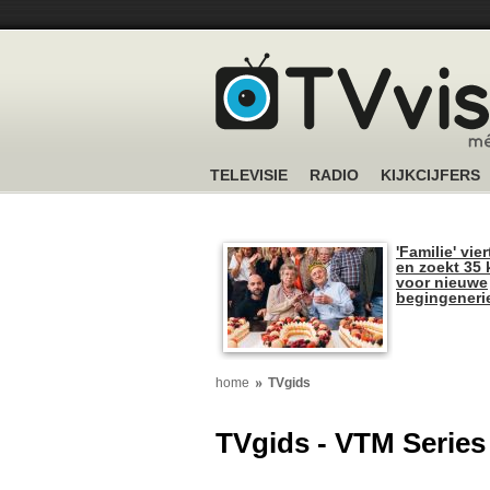
TELEVISIE
RADIO
KIJKCIJFERS
'Familie' vier
en zoekt 35 
voor nieuwe
begingeneri
home
TVgids
TVgids - VTM Series