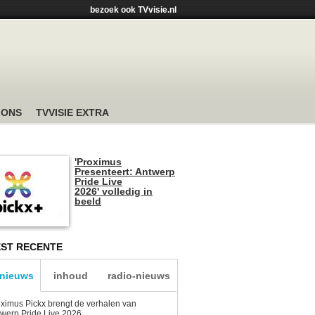
bezoek ook TVvisie.nl
 ONS
TVVISIE EXTRA
'Proximus
Presenteert: Antwerp
Pride Live
2026' volledig in
beeld
ST RECENTE
-nieuws
inhoud
radio-nieuws
ximus Pickx brengt de verhalen van
werp Pride Live 2026