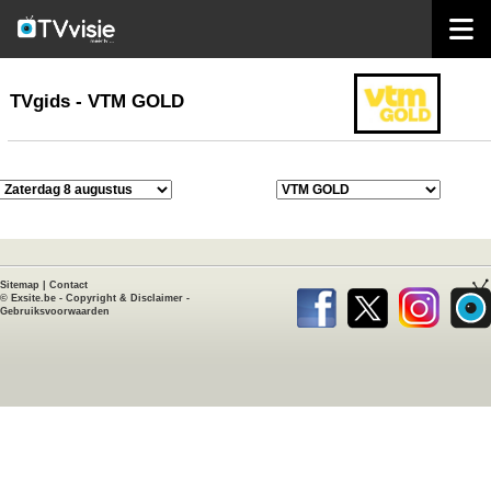
home
TVgids
TVgids - VTM GOLD
Sitemap
|
Contact
©
Exsite.be
-
Copyright & Disclaimer
-
Gebruiksvoorwaarden