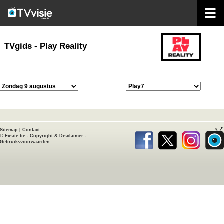
home
TVgids
TVgids - Play Reality
Sitemap
|
Contact
©
Exsite.be
-
Copyright & Disclaimer
-
Gebruiksvoorwaarden