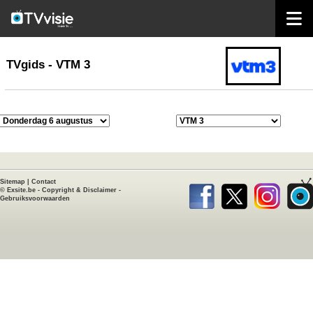
home
TVgids
TVgids - VTM 3
Sitemap
|
Contact
©
Exsite.be
-
Copyright & Disclaimer
-
Gebruiksvoorwaarden