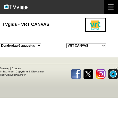
home
TVgids
TVgids - VRT CANVAS
Sitemap
|
Contact
©
Exsite.be
-
Copyright & Disclaimer
-
Gebruiksvoorwaarden