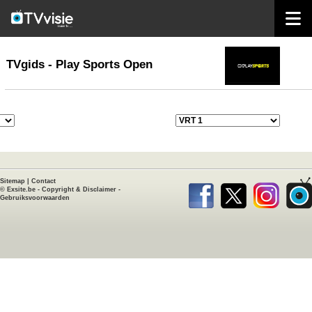
home
TVgids
TVgids - Play Sports Open
Sitemap
|
Contact
©
Exsite.be
-
Copyright & Disclaimer
-
Gebruiksvoorwaarden