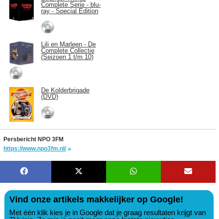
Complete Serie - blu-
ray - Special Edition
Lili en Marleen - De
Complete Collectie
(Seizoen 1 t/m 10)
De Kolderbrigade
(DVD)
Persbericht NPO 3FM
https://www.npo3fm.nl/
Vind onze artikels makkelijker op Google!
Met één klik kies je in Google dat je graag resultaten krijgt van