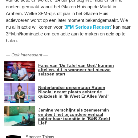
content gemaakt vanuit het Glazen Huis op de Markt in
Arnhem. Welke 3FM-dj’s dit jaar in het Glazen Huis
actievoeren wordt op een later moment bekendgemaakt. Wie
nu al in actie wil komen voor '
3FM Serious Request
' kan naar
3FM.nl/kominactie om een actie aan te maken en geld op te
halen.
—
Ook interessant
—
Fans van 'De Tafel van Gert' kunnen
aftellen: dit is wanneer het nieuwe
seizoen start
Nederlandse presentator Ruben
Nicolai neemt plaats achter de
quizdesk in 'Ik Weet Er Alles Van!'
Jamine verschijnt als zeemeermin
en deelt het bijzondere verhaal
achter haar transitie in 'B&B Zoekt
Lief'
Stranger Things