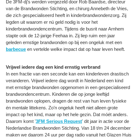
De 3FM-dj’s werden vergezeld door Rob Baardse, directeur
van de Brandwonden Stichting, en chirurg Annebeth de Vries,
die zich gespecialiseerd heeft in kinderbrandwondenzorg. Zij
legden uit waarom er nú geld nodig is voor het
kinderbrandwondencentrum. Tijdens de busrit naar Arnhem
stapte ook de 12-jarige Feehaa in. Zij liep ruim een jaar
geleden ernstige brandwonden op bij een ongeluk met een
barbecue
en vertelde welke impact dat op haar leven heeft.
Vrijwel iedere dag een kind ernstig verbrand
In een fractie van een seconde kan een kinderleven drastisch
veranderen. Vrijwel iedere dag wordt in Nederland een kind
met ernstige brandwonden opgenomen in een gespecialiseerd
brandwondencentrum. Kinderen die op jonge leeftijd
brandwonden oplopen, dragen de rest van hun leven fysieke
én mentale littekens. Zo’n ongeluk heeft niet alleen grote
impact op het kind, maar op het hele gezin. Dat móét anders.
Daarom komt '
3FM Serious Request
' dit jaar in actie voor de
Nederlandse Brandwonden Stichting. Van 18 t/m 24 december
maken we daarom 24 uur per dag radio vanuit het Glazen Huis