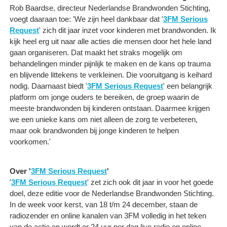
Rob Baardse, directeur Nederlandse Brandwonden Stichting,
voegt daaraan toe: 'We zijn heel dankbaar dat '
3FM Serious
Request
' zich dit jaar inzet voor kinderen met brandwonden. Ik
kijk heel erg uit naar alle acties die mensen door het hele land
gaan organiseren. Dat maakt het straks mogelijk om
behandelingen minder pijnlijk te maken en de kans op trauma
en blijvende littekens te verkleinen. Die vooruitgang is keihard
nodig. Daarnaast biedt '
3FM Serious Request
' een belangrijk
platform om jonge ouders te bereiken, de groep waarin de
meeste brandwonden bij kinderen ontstaan. Daarmee krijgen
we een unieke kans om niet alleen de zorg te verbeteren,
maar ook brandwonden bij jonge kinderen te helpen
voorkomen.'
Over '
3FM Serious Request
'
'
3FM Serious Request
' zet zich ook dit jaar in voor het goede
doel, deze editie voor de Nederlandse Brandwonden Stichting.
In de week voor kerst, van 18 t/m 24 december, staan de
radiozender en online kanalen van 3FM volledig in het teken
van de actie en wordt er 24 uur per dag live radio en online