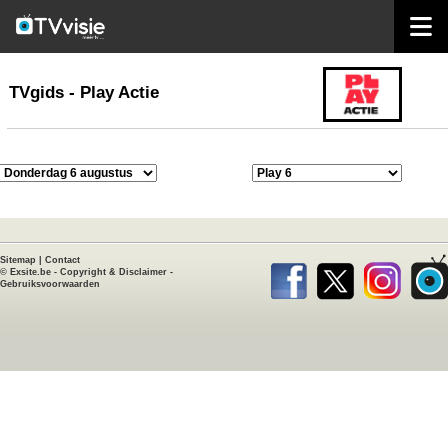
home
TVgids
TVgids - Play Actie
Sitemap
|
Contact
©
Exsite.be
-
Copyright & Disclaimer
-
Gebruiksvoorwaarden