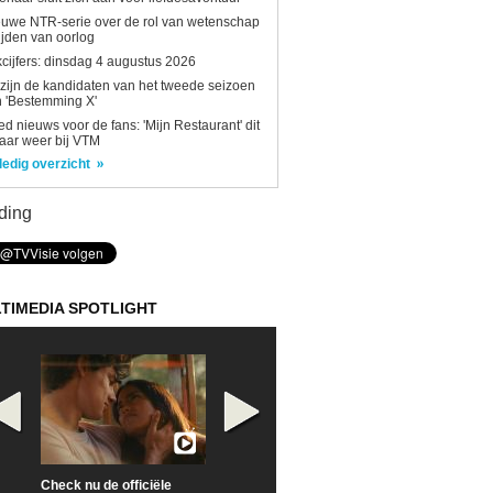
uwe NTR-serie over de rol van wetenschap
tijden van oorlog
kcijfers: dinsdag 4 augustus 2026
 zijn de kandidaten van het tweede seizoen
 'Bestemming X'
d nieuws voor de fans: 'Mijn Restaurant' dit
aar weer bij VTM
ledig overzicht
ding
TIMEDIA SPOTLIGHT
Check nu de officiële
Neem samen met VTM
Goedele Lieken