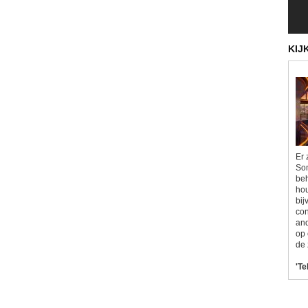
KIJ
Er 
Som
beh
hou
bij
con
and
op 
de 
'Te