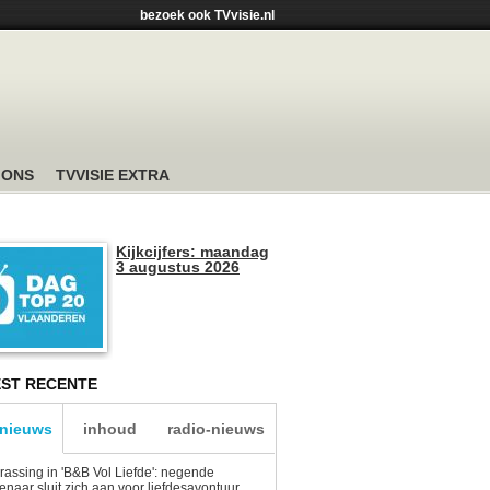
bezoek ook TVvisie.nl
 ONS
TVVISIE EXTRA
Kijkcijfers: maandag
3 augustus 2026
ST RECENTE
-nieuws
inhoud
radio-nieuws
rassing in 'B&B Vol Liefde': negende
enaar sluit zich aan voor liefdesavontuur