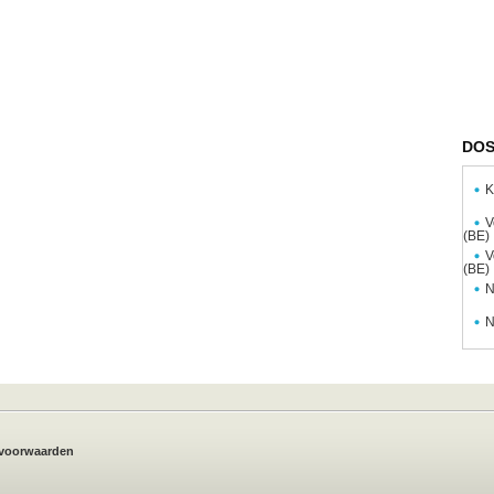
DOS
K
V
(BE)
V
(BE)
N
N
voorwaarden