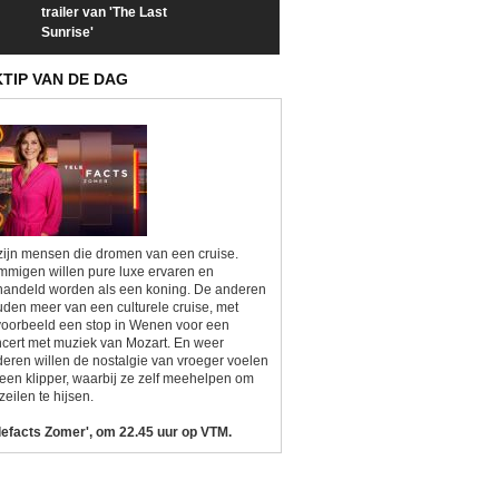
trailer van 'The Last
een kijkje op 'Kamping
taboes in inter
Sunrise'
Kitsch'
'A-typisch'
KTIP VAN DE DAG
zijn mensen die dromen van een cruise.
migen willen pure luxe ervaren en
andeld worden als een koning. De anderen
den meer van een culturele cruise, met
voorbeeld een stop in Wenen voor een
cert met muziek van Mozart. En weer
eren willen de nostalgie van vroeger voelen
een klipper, waarbij ze zelf meehelpen om
zeilen te hijsen.
lefacts Zomer', om 22.45 uur op VTM.