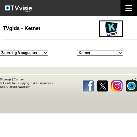
home
TVgids
TVgids - Ketnet
Sitemap
|
Contact
©
Exsite.be
-
Copyright & Disclaimer
-
Gebruiksvoorwaarden